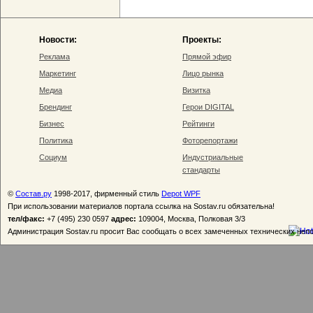
Новости:
Проекты:
Реклама
Прямой эфир
Маркетинг
Лицо рынка
Медиа
Визитка
Брендинг
Герои DIGITAL
Бизнес
Рейтинги
Политика
Фоторепортажи
Социум
Индустриальные
стандарты
©
Состав.ру
1998-2017, фирменный стиль
Depot WPF
При использовании материалов портала ссылка на Sostav.ru обязательна!
тел/факс:
+7 (495) 230 0597
адрес:
109004, Москва, Полковая 3/3
Администрация Sostav.ru просит Вас сообщать о всех замеченных технических неп