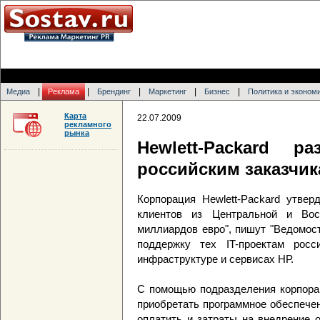
|
|
|
|
|
Медиа
Реклама
Брендинг
Маркетинг
Бизнес
Политика и эконом
Карта
22.07.2009
рекламного
рынка
Hewlett-Packard 
российским заказчи
Корпорация Hewlett-Packard утвер
клиентов из Центральной и Вос
миллиардов евро", пишут "Ведомос
поддержку тех IT-проектам росс
инфраструктуре и сервисах НР.
С помощью подразделения корпораци
приобретать программное обеспечен
оплатить и затраты на внедрение 