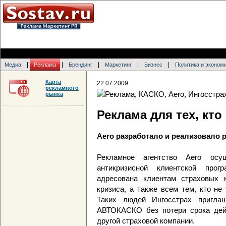
|
|
|
|
|
Медиа
Реклама
Брендинг
Маркетинг
Бизнес
Политика и эконом
Карта
22.07.2009
рекламного
рынка
Реклама для тех, кт
Aero разработало и реализовало
Рекламное агентство Aero осу
антикризисной клиентской про
адресована клиентам страховых 
кризиса, а также всем тем, кто не
Таких людей Ингосстрах пригла
АВТОКАСКО без потери срока дейс
другой страховой компании.