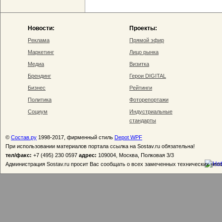
Новости:
Проекты:
Реклама
Прямой эфир
Маркетинг
Лицо рынка
Медиа
Визитка
Брендинг
Герои DIGITAL
Бизнес
Рейтинги
Политика
Фоторепортажи
Социум
Индустриальные
стандарты
©
Состав.ру
1998-2017, фирменный стиль
Depot WPF
При использовании материалов портала ссылка на Sostav.ru обязательна!
тел/факс:
+7 (495) 230 0597
адрес:
109004, Москва, Полковая 3/3
Администрация Sostav.ru просит Вас сообщать о всех замеченных технических неп