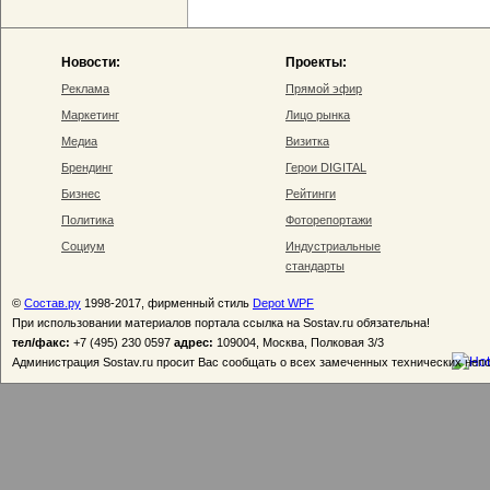
Новости:
Проекты:
Реклама
Прямой эфир
Маркетинг
Лицо рынка
Медиа
Визитка
Брендинг
Герои DIGITAL
Бизнес
Рейтинги
Политика
Фоторепортажи
Социум
Индустриальные
стандарты
©
Состав.ру
1998-2017, фирменный стиль
Depot WPF
При использовании материалов портала ссылка на Sostav.ru обязательна!
тел/факс:
+7 (495) 230 0597
адрес:
109004, Москва, Полковая 3/3
Администрация Sostav.ru просит Вас сообщать о всех замеченных технических неп