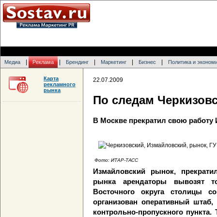
|
|
|
|
|
Медиа
Реклама
Брендинг
Маркетинг
Бизнес
Политика и эконом
Карта
22.07.2009
рекламного
рынка
По следам Черкизов
В Москве прекратил свою работу
Фото: ИТАР-ТАСС
Измайловский рынок, прекрати
рынка арендаторы вывозят т
Восточного округа столицы 
организован оперативный штаб,
контрольно-пропускного пункта.