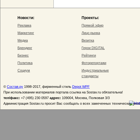
Новости:
Проекты:
Реклама
Прямой эфир
Маркетинг
Лицо рынка
Медиа
Визитка
Брендинг
Герои DIGITAL
Бизнес
Рейтинги
Политика
Фоторепортажи
Социум
Индустриальные
стандарты
©
Состав.ру
1998-2017, фирменный стиль
Depot WPF
При использовании материалов портала ссылка на Sostav.ru обязательна!
тел/факс:
+7 (495) 230 0597
адрес:
109004, Москва, Полковая 3/3
Администрация Sostav.ru просит Вас сообщать о всех замеченных технических неп