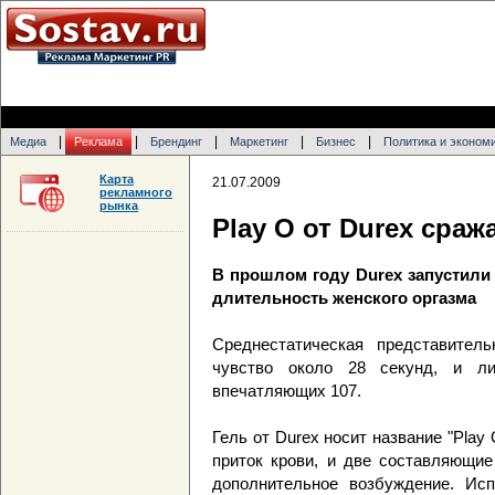
|
|
|
|
|
Медиа
Реклама
Брендинг
Маркетинг
Бизнес
Политика и эконом
Карта
21.07.2009
рекламного
рынка
Play O от Durex сраж
В прошлом году Durex запустили
длительность женского оргазма
Среднестатическая представител
чувство около 28 секунд, и л
впечатляющих 107.
Гель от Durex носит название "Pla
приток крови, и две составляющ
дополнительное возбуждение. Ис