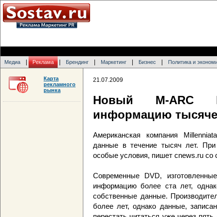
|
|
|
|
|
Медиа
Реклама
Брендинг
Маркетинг
Бизнес
Политика и эконом
Карта
21.07.2009
рекламного
рынка
Новый M-ARC D
информацию тысяче
Американская компания Millennia
данные в течение тысяч лет. При
особые условия, пишет cnews.ru со с
Современные DVD, изготовленные
информацию более ста лет, однак
собственные данные. Производител
более лет, однако данные, записа
перестать читаться уже через пять 