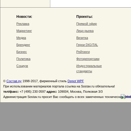
Новости:
Проекты:
Реклама
Прямой эфир
Маркетинг
Лицо рынка
Медиа
Визитка
Брендинг
Герои DIGITAL
Бизнес
Рейтинги
Политика
Фоторепортажи
Социум
Индустриальные
стандарты
©
Состав.ру
1998-2017, фирменный стиль
Depot WPF
При использовании материалов портала ссылка на Sostav.ru обязательна!
тел/факс:
+7 (495) 230 0597
адрес:
109004, Москва, Полковая 3/3
Администрация Sostav.ru просит Вас сообщать о всех замеченных технических неп