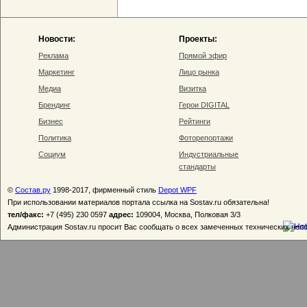
Новости:
Проекты:
Реклама
Прямой эфир
Маркетинг
Лицо рынка
Медиа
Визитка
Брендинг
Герои DIGITAL
Бизнес
Рейтинги
Политика
Фоторепортажи
Социум
Индустриальные
стандарты
©
Состав.ру
1998-2017, фирменный стиль
Depot WPF
При использовании материалов портала ссылка на Sostav.ru обязательна!
тел/факс:
+7 (495) 230 0597
адрес:
109004, Москва, Полковая 3/3
Администрация Sostav.ru просит Вас сообщать о всех замеченных технических неп