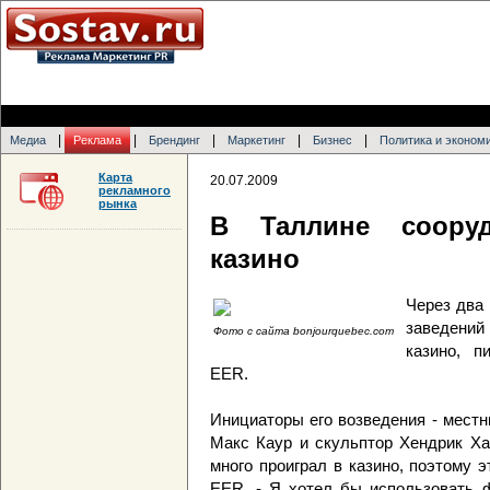
|
|
|
|
|
Медиа
Реклама
Брендинг
Маркетинг
Бизнес
Политика и эконом
Карта
20.07.2009
рекламного
рынка
В Таллине сооруд
казино
Через два 
заведени
Фото с сайта bonjourquebec.com
казино, п
EER.
Инициаторы его возведения - местн
Макс Каур и скульптор Хендрик Хан
много проиграл в казино, поэтому э
EER. - Я хотел бы использовать ф