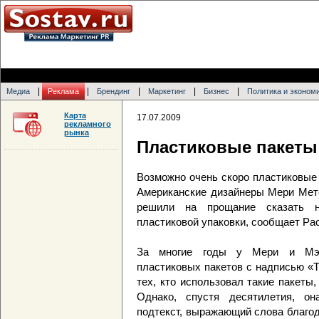
|
|
|
|
|
Медиа
Реклама
Брендинг
Маркетинг
Бизнес
Политика и эконом
Карта
17.07.2009
рекламного
рынка
Пластиковые пакеты 
Возможно очень скоро пластиковые 
Американские дизайнеры Мери Метс
решили на прощание сказать 
пластиковой упаковки, сообщает Pac
За многие годы у Мери и Мэт
пластиковых пакетов с надписью «T
тех, кто использовал такие пакеты
Однако, спустя десятилетия, о
подтекст, выражающий слова благо