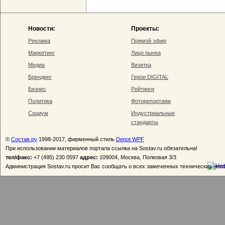
Новости:
Проекты:
Реклама
Прямой эфир
Маркетинг
Лицо рынка
Медиа
Визитка
Брендинг
Герои DIGITAL
Бизнес
Рейтинги
Политика
Фоторепортажи
Социум
Индустриальные
стандарты
©
Состав.ру
1998-2017, фирменный стиль
Depot WPF
При использовании материалов портала ссылка на Sostav.ru обязательна!
тел/факс:
+7 (495) 230 0597
адрес:
109004, Москва, Полковая 3/3
Администрация Sostav.ru просит Вас сообщать о всех замеченных технических неп