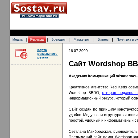
|
|
|
|
|
Медиа
Реклама
Брендинг
Маркетинг
Бизнес
Политика и э
Карта
16.07.2009
рекламного
рынка
Сайт Wordshop BB
Академия Коммуникаций обзавелась
Креативное агентство Red Keds совм
Wordshop BBDO,
которая недавно 
информационный ресурс, который осве
Сайт создан по принципу конструктор
удобно. Модульная структура, лакони
простой, удобный и информативный са
Светлана Майбродская, руководитель
Предыдущий сайт помог Wordshop как