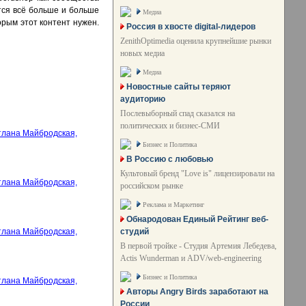
тся всё больше и больше
Медиа
орым этот контент нужен.
Россия в хвосте digital-лидеров
ZenithOptimedia оценила крупнейшие рынки
новых медиа
Медиа
Новостные сайты теряют
аудиторию
Послевыборный спад сказался на
политических и бизнес-СМИ
Бизнес и Политика
В Россию с любовью
Культовый бренд "Love is" лицензировали на
российском рынке
Реклама и Маркетинг
Обнародован Единый Рейтинг веб-
студий
В первой тройке - Студия Артемия Лебедева,
Actis Wunderman и ADV/web-engineering
Бизнес и Политика
Авторы Angry Birds заработают на
России