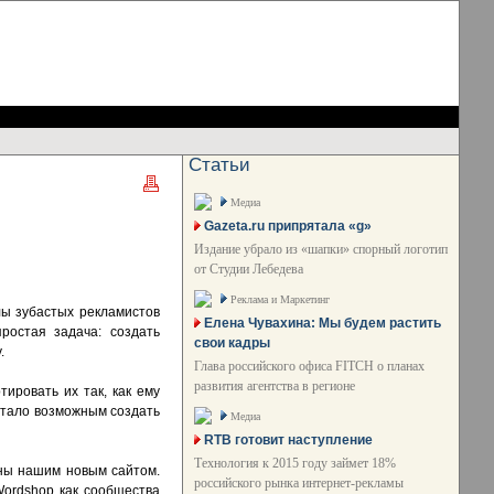
Статьи
Медиа
Gazeta.ru припрятала «g»
Издание убрало из «шапки» спорный логотип
от Студии Лебедева
Реклама и Маркетинг
лы зубастых рекламистов
Елена Чувахина: Мы будем растить
ростая задача: создать
свои кадры
.
Глава российского офиса FITCH о планах
развития агентства в регионе
тировать их так, как ему
 стало возможным создать
Медиа
RTB готовит наступление
Технология к 2015 году займет 18%
ны нашим новым сайтом.
российского рынка интернет-рекламы
Wordshop как сообщества