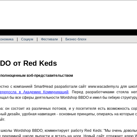
|
|
|
кономика
Социум
Фестивали
Бизнес-блоги
DO от Red Keds
 полноценным вэб-представительством
естно с компанией SmartHead разработали сайт www.wacademy.ru для шко
переросла в Академию Коммуникаций
. Перед разработчиками стояла неп
щал бы все сферы деятельности Wordshop BBDO и имел бы гибкую структуру
а: он состоит из различных потоков, и у посетителя есть возможность сор
чный дизайн, удобная навигация - основные принципы, опираясь на которые
йт.
 школы Wordshop BBDO, комментирует работу Red Keds: "Мы очень доволь
 рекламной школе вырасти и встать на ноги. Новый сайт отражает идею 