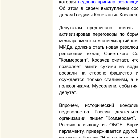
которая
недавно приняла резолюц
Об этом в своем выступлении со
делам Госдумы Константин Косачев,
Депутатам предписано помочь
активизировав переговоры по бор
межпарламентском и межпартийном 
МИДа, должна стать новая резолюц
решающий вклад Советского С
"Коммерсант". Косачев считает, ч
позволяет выйти сухими из воды
воевали на стороне фашистов и
осуждается только сталинизм, а 
полковниками, Муссолини, события
депутат.
Впрочем, исторический конфл
недовольства России деятель
организации, пишет "Коммерсант
Россию к выходу из ОБСЕ. Впроч
парламенту, придерживается друго
интересах России. "Нас не устраив