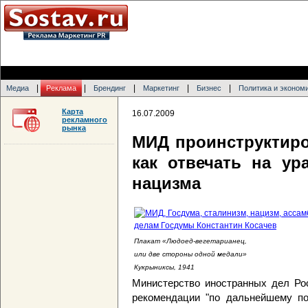
|
|
|
|
|
Медиа
Реклама
Брендинг
Маркетинг
Бизнес
Политика и эконом
Карта
16.07.2009
рекламного
рынка
МИД проинструктиро
как отвечать на ур
нацизма
Плакат «Людоед-вегетарианец,
или две стороны одной медали»
Кукрыниксы, 1941
Министерство иностранных дел Ро
рекомендации "по дальнейшему п