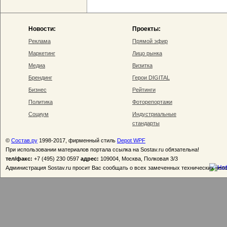
Новости:
Проекты:
Реклама
Прямой эфир
Маркетинг
Лицо рынка
Медиа
Визитка
Брендинг
Герои DIGITAL
Бизнес
Рейтинги
Политика
Фоторепортажи
Социум
Индустриальные
стандарты
©
Состав.ру
1998-2017, фирменный стиль
Depot WPF
При использовании материалов портала ссылка на Sostav.ru обязательна!
тел/факс:
+7 (495) 230 0597
адрес:
109004, Москва, Полковая 3/3
Администрация Sostav.ru просит Вас сообщать о всех замеченных технических неп