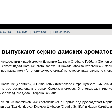
|
|
|
кономика
Социум
Фестивали
Бизнес-блоги
a выпускают серию дамских аромато
ию косметики и парфюмерии Доменико Дольче и Стефано Габбана (Domenico 
 секрет идеального женского запаха. В начале августа итальянский мод
 под названием «Антология духов», каждый из которых вдохновлен, по слов
 название (к примеру, «6L'Amoureux» (в переводе с французского - «6 Влю
нь распространена в странах Средиземноморья. Она открывает многие
ников звездного дуэта Стефано Габбана.
ой линии парфюмов, уже состоявшейся в Париже под руководством Марио Т
цигова (Eva Herzigova), Клаудия Шиффер (Claudia Schiffer) и Наоми Кэмпбелл