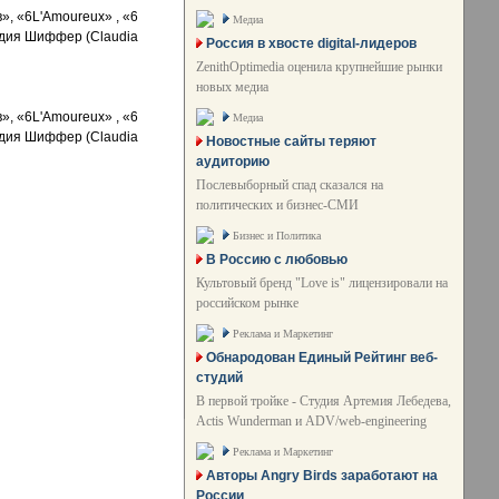
Медиа
Россия в хвосте digital-лидеров
ZenithOptimedia оценила крупнейшие рынки
новых медиа
Медиа
Новостные сайты теряют
аудиторию
Послевыборный спад сказался на
политических и бизнес-СМИ
Бизнес и Политика
В Россию с любовью
Культовый бренд "Love is" лицензировали на
российском рынке
Реклама и Маркетинг
Обнародован Единый Рейтинг веб-
студий
В первой тройке - Студия Артемия Лебедева,
Actis Wunderman и ADV/web-engineering
Реклама и Маркетинг
Авторы Angry Birds заработают на
России