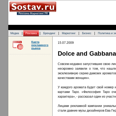
|
|
|
|
|
Медиа
Реклама
Брендинг
Маркетинг
Бизнес
Политика и э
Карта
15.07.2009
рекламного
рынка
Dolce and Gabban
Совсем недавно запустившие свою лин
нескромно заявили о том, что нашли
эксклюзивную серию дамских ароматов
качествами женщин».
У каждого аромата будет свой номер и
картами Таро. «Философия Таро оче
характера», - рассказал один из участ
Лицами рекламной кампании уникальн
стали давние музы дизайнеров Ева Гер