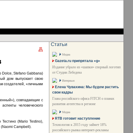
Статьи
Медиа
в
Gazeta.ru припрятала «g»
Издание убрало из «шапки» спорный логотип
от Студии Лебедева
Dolce, Stefano Gabbana)
ный дом выпускает свою
Интервью
ам создателей, «личными
Елена Чувахина: Мы будем растить
свои кадры
Глава российского офиса FITCH о планах
бленный»), совпадающие с
развития агентства в регионе
 аспекты человеческого
Медиа
RTB готовит наступление
естино (Mario Testino),
Технология к 2015 году займет 18%
 (Naomi Campbell).
российского рынка интернет-рекламы