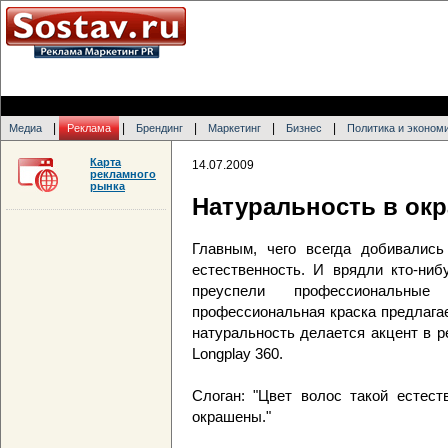
|
|
|
|
|
Медиа
Реклама
Брендинг
Маркетинг
Бизнес
Политика и эконом
Карта
14.07.2009
рекламного
рынка
Натуральность в окр
Главным, чего всегда добивались
естественность. И врядли кто-ниб
преуспели профессиональны
профессиональная краска предлагае
натуральность делается акцент в р
Longplay 360.
Слоган: "Цвет волос такой естест
окрашены."