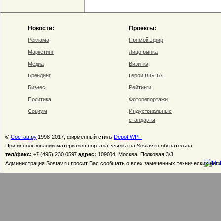
Новости:
Проекты:
Реклама
Прямой эфир
Маркетинг
Лицо рынка
Медиа
Визитка
Брендинг
Герои DIGITAL
Бизнес
Рейтинги
Политика
Фоторепортажи
Социум
Индустриальные
стандарты
©
Состав.ру
1998-2017, фирменный стиль
Depot WPF
При использовании материалов портала ссылка на Sostav.ru обязательна!
тел/факс:
+7 (495) 230 0597
адрес:
109004, Москва, Полковая 3/3
Администрация Sostav.ru просит Вас сообщать о всех замеченных технических неп