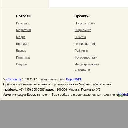
Новости:
Проекты:
Реклама
Прямой эфир
Маркетинг
Лицо рынка
Медиа
Визитка
Брендинг
Герои DIGITAL
Бизнес
Рейтинги
Политика
Фоторепортажи
Социум
Индустриальные
стандарты
©
Состав.ру
1998-2017, фирменный стиль
Depot WPF
При использовании материалов портала ссылка на Sostav.ru обязательна!
тел/факс:
+7 (495) 230 0597
адрес:
109004, Москва, Полковая 3/3
Администрация Sostav.ru просит Вас сообщать о всех замеченных технических неп