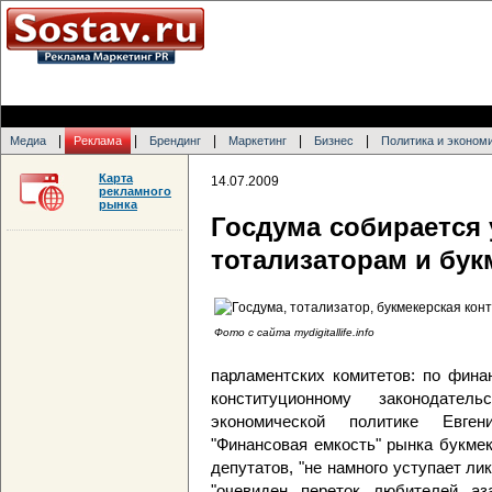
|
|
|
|
|
Медиа
Реклама
Брендинг
Маркетинг
Бизнес
Политика и эконом
Карта
14.07.2009
рекламного
рынка
Госдума собирается 
тотализаторам и бу
Фото с сайта mydigitallife.info
парламентских комитетов: по фина
конституционному законодат
экономической политике Евге
"Финансовая емкость" рынка букмек
депутатов, "не намного уступает л
"очевиден переток любителей аз