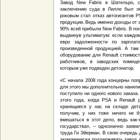
Завод New Fabris в Шательро, 
заключению суда в Лилле был об
роковым стал отказ автогигантов PS
продукции. Ведь именно доходы от 
90% всей прибыли New Fabris. В по
выдвинув ультиматум: если каждом
евро задолженности по зарплат
произведенной продукцией. А та
оборудование для Renault стоимос
работников, в заводских помещ
которым уже подведен детонатор.
«С начала 2008 года концерны поп
для этого мы дополнительно наняли
поступило ни одного нового заказа
этого года, когда PSA и Renault
хранящиеся у нас на складе дет
получим, у них тоже ничего не б
вмешаться в этот дело, ведь как-
государства», – однозначно заяв
труда Ги Эйерман. В свою очередь 
экономически поддерживать завод 