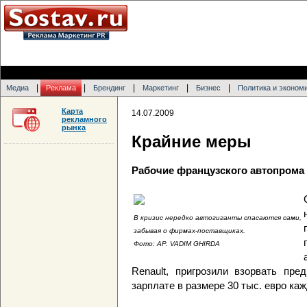
|
|
|
|
|
Медиа
Реклама
Брендинг
Маркетинг
Бизнес
Политика и эконом
Карта
14.07.2009
рекламного
рынка
Крайние меры
Рабочие французского автопрома 
В кризис нередко автогиганты спасаются сами,
забывая о фирмах-поставщиках.
Фото: АP. VADIM GHIRDA
Renault, пригрозили взорвать пре
зарплате в размере 30 тыс. евро каж