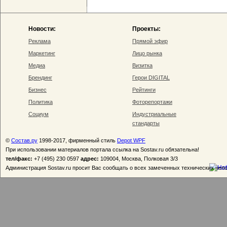
Новости:
Проекты:
Реклама
Прямой эфир
Маркетинг
Лицо рынка
Медиа
Визитка
Брендинг
Герои DIGITAL
Бизнес
Рейтинги
Политика
Фоторепортажи
Социум
Индустриальные
стандарты
©
Состав.ру
1998-2017, фирменный стиль
Depot WPF
При использовании материалов портала ссылка на Sostav.ru обязательна!
тел/факс:
+7 (495) 230 0597
адрес:
109004, Москва, Полковая 3/3
Администрация Sostav.ru просит Вас сообщать о всех замеченных технических неп