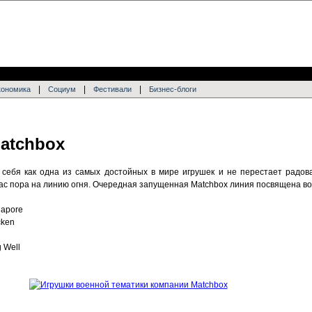
|
|
|
кономика
Социум
Фестивали
Бизнес-блоги
Matchbox
себя как одна из самых достойных в мире игрушек и не перестает радов
час пора на линию огня. Очередная запущенная Matchbox линия посвящена во
gapore
cken
g Well