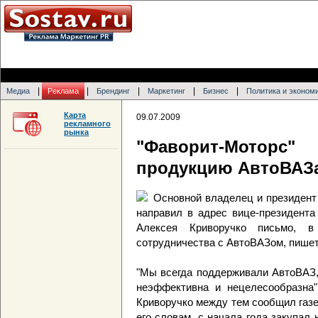
|
|
|
|
|
Медиа
Реклама
Брендинг
Маркетинг
Бизнес
Политика и эконом
Карта
09.07.2009
рекламного
рынка
"Фаворит-Моторс"
продукцию АвтоВАЗ
Основной владелец и президент
направил в адрес вице-президент
Алексея Криворучко письмо, в
сотрудничества с АвтоВАЗом, пишет
"Мы всегда поддерживали АвтоВАЗ,
неэффективна и нецелесообразна"
Криворучко между тем сообщил газет
его словам, с начала года закупал