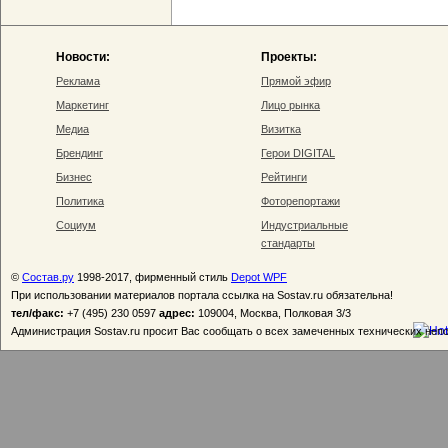
Новости:
Проекты:
Реклама
Прямой эфир
Маркетинг
Лицо рынка
Медиа
Визитка
Брендинг
Герои DIGITAL
Бизнес
Рейтинги
Политика
Фоторепортажи
Социум
Индустриальные
стандарты
©
Состав.ру
1998-2017, фирменный стиль
Depot WPF
При использовании материалов портала ссылка на Sostav.ru обязательна!
тел/факс:
+7 (495) 230 0597
адрес:
109004, Москва, Полковая 3/3
Администрация Sostav.ru просит Вас сообщать о всех замеченных технических неп