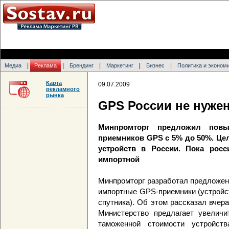
|
|
|
|
|
Медиа
Реклама
Брендинг
Маркетинг
Бизнес
Политика и эконом
Карта
09.07.2009
рекламного
рынка
GPS России не нуже
Минпромторг предложил пов
приемников GPS с 5% до 50%. Це
устройств в России. Пока рос
импортной
Минпромторг разработал предложен
импортные GPS-приемники (устройс
спутника). Об этом рассказал вче
Министерство предлагает увели
таможенной стоимости устройс