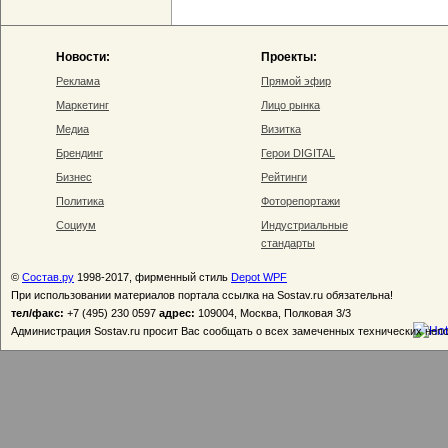
Новости:
Проекты:
Реклама
Прямой эфир
Маркетинг
Лицо рынка
Медиа
Визитка
Брендинг
Герои DIGITAL
Бизнес
Рейтинги
Политика
Фоторепортажи
Социум
Индустриальные
стандарты
©
Состав.ру
1998-2017, фирменный стиль
Depot WPF
При использовании материалов портала ссылка на Sostav.ru обязательна!
тел/факс:
+7 (495) 230 0597
адрес:
109004, Москва, Полковая 3/3
Администрация Sostav.ru просит Вас сообщать о всех замеченных технических неп