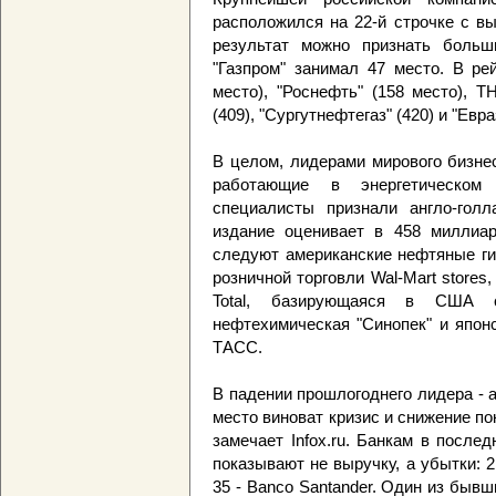
расположился на 22-й строчке с в
результат можно признать больш
"Газпром" занимал 47 место. В ре
место), "Роснефть" (158 место), Т
(409), "Сургутнефтегаз" (420) и "Евра
В целом, лидерами мирового бизне
работающие в энергетическом
специалисты признали англо-голл
издание оценивает в 458 миллиар
следуют американские нефтяные гиг
розничной торговли Wal-Mart store
Total, базирующаяся в США с
нефтехимическая "Синопек" и японс
ТАСС.
В падении прошлогоднего лидера - а
место виноват кризис и снижение п
замечает Infox.ru. Банкам в после
показывают не выручку, а убытки: 2
35 - Banco Santander. Один из бывш