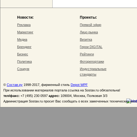
Новости:
Проекты:
Реклама
Прямой эфир
Маркетинг
Лицо рынка
Медиа
Визитка
Брендинг
Герои DIGITAL
Бизнес
Рейтинги
Политика
Фоторепортажи
Социум
Индустриальные
стандарты
©
Состав.ру
1998-2017, фирменный стиль
Depot WPF
При использовании материалов портала ссылка на Sostav.ru обязательна!
тел/факс:
+7 (495) 230 0597
адрес:
109004, Москва, Полковая 3/3
Администрация Sostav.ru просит Вас сообщать о всех замеченных технических неп