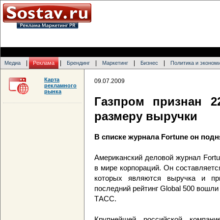
|
|
|
|
|
Медиа
Реклама
Брендинг
Маркетинг
Бизнес
Политика и эконом
Карта
09.07.2009
рекламного
рынка
Газпром признан 2
размеру выручки
В списке журнала Fortune он подн
Американский деловой журнал Fort
в мире корпораций. Он составляетс
которых являются выручка и пр
последний рейтинг Global 500 вошл
ТАСС.
Крупнейшей российской компани