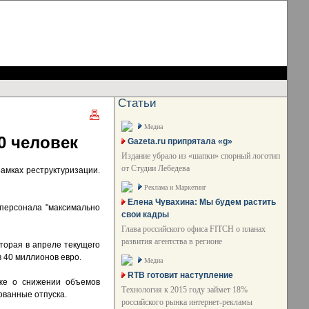
Статьи
Медиа
0 человек
Gazeta.ru припрятала «g»
Издание убрало из «шапки» спорный логотип
от Студии Лебедева
амках реструктуризации.
Реклама и Маркетинг
Елена Чувахина: Мы будем растить
персонала "максимально
свои кадры
Глава российского офиса FITCH о планах
развития агентства в регионе
торая в апреле текущего
 40 миллионов евро.
Медиа
RTB готовит наступление
кже о снижении объемов
Технология к 2015 году займет 18%
ованные отпуска.
российского рынка интернет-рекламы