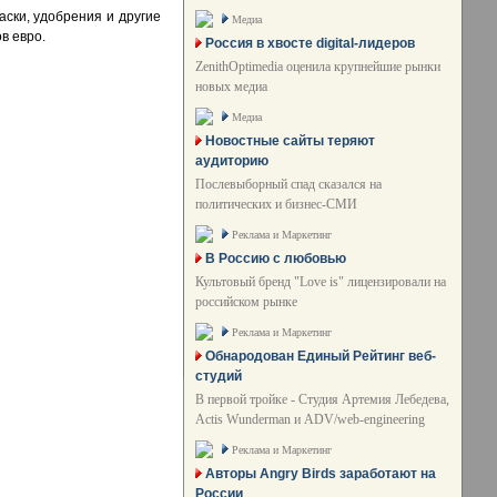
аски, удобрения и другие
Медиа
в евро.
Россия в хвосте digital-лидеров
ZenithOptimedia оценила крупнейшие рынки
новых медиа
Медиа
Новостные сайты теряют
аудиторию
Послевыборный спад сказался на
политических и бизнес-СМИ
Реклама и Маркетинг
В Россию с любовью
Культовый бренд "Love is" лицензировали на
российском рынке
Реклама и Маркетинг
Обнародован Единый Рейтинг веб-
студий
В первой тройке - Студия Артемия Лебедева,
Actis Wunderman и ADV/web-engineering
Реклама и Маркетинг
Авторы Angry Birds заработают на
России