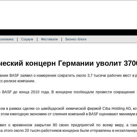
|
|
|
кономика
Социум
Фестивали
Бизнес-блоги
еский концерн Германии уволит 370
нии BASF заявил о намерении сократить около 3,7 тысячи рабочих мест в р
сс-релизе компании.
в BASF до конца 2010 года. В концерне пообещали провести сокращение 
ом в рамках сделки со швейцарской химической фирмой Ciba Holding AG, ко
 этом ежегодную экономию от слияния компаний в BASF оценивают минимум в
вил о временном закрытии 80 своих предприятий по всему миру, а та
за этого около 20 тысяч работников концерна были отправлены в незапланир