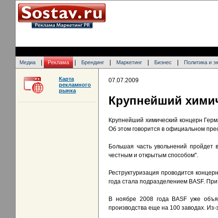
|
|
|
|
|
Медиа
Реклама
Брендинг
Маркетинг
Бизнес
Политика и э
Карта
07.07.2009
рекламного
рынка
Крупнейший химич
Крупнейший химический концерн Герма
Об этом говорится в официальном пре
Большая часть увольнений пройдет 
честным и открытым способом".
Реструктуризация проводится концерн
года стала подразделением BASF. При
В ноябре 2008 года BASF уже объя
производства еще на 100 заводах. Из-