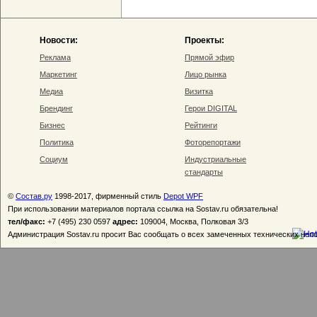
Новости:
Проекты:
Реклама
Прямой эфир
Маркетинг
Лицо рынка
Медиа
Визитка
Брендинг
Герои DIGITAL
Бизнес
Рейтинги
Политика
Фоторепортажи
Социум
Индустриальные
стандарты
©
Состав.ру
1998-2017, фирменный стиль
Depot WPF
При использовании материалов портала ссылка на Sostav.ru обязательна!
тел/факс:
+7 (495) 230 0597
адрес:
109004, Москва, Полковая 3/3
Администрация Sostav.ru просит Вас сообщать о всех замеченных технических неп