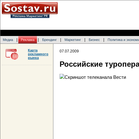
|
|
|
|
|
Медиа
Реклама
Брендинг
Маркетинг
Бизнес
Политика и эконом
Карта
07.07.2009
рекламного
рынка
Российские туропер