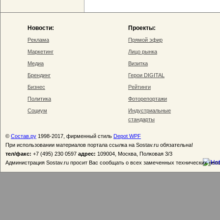
Новости:
Проекты:
Реклама
Прямой эфир
Маркетинг
Лицо рынка
Медиа
Визитка
Брендинг
Герои DIGITAL
Бизнес
Рейтинги
Политика
Фоторепортажи
Социум
Индустриальные
стандарты
©
Состав.ру
1998-2017, фирменный стиль
Depot WPF
При использовании материалов портала ссылка на Sostav.ru обязательна!
тел/факс:
+7 (495) 230 0597
адрес:
109004, Москва, Полковая 3/3
Администрация Sostav.ru просит Вас сообщать о всех замеченных технических неп