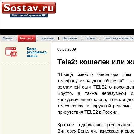
|
|
|
|
|
Медиа
Реклама
Брендинг
Маркетинг
Бизнес
Политика и эконом
Карта
06.07.2009
рекламного
рынка
Tele2: кошелек или ж
"Проще сменить оператора, чем
телефону из-за дорогой связи" - 
рекламной саги TELE2 о похожден
Брутто, а также неразумной б
конкурирующего клана, нежели дор
телеэкранах, в наружной рекламе,
присутствия TELE2 в России.
Краткое содержание предыдущих с
Виттория Бонелли, приезжает к свое