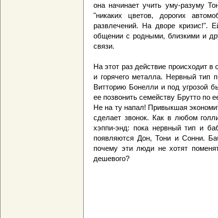
она начинает учить уму-разуму То
"никаких цветов, дорогих автом
развлечений. На дворе кризис!". 
общении с родными, близкими и дру
связи.
На этот раз действие происходит в 
и горячего металла. Нервный тип 
Витторию Бонелли и под угрозой б
ее позвонить семейству Брутто по 
Не на ту напал! Привыкшая экономи
сделает звонок. Как в любом голл
хэппи-энд: пока нервный тип и ба
появляются Дон, Тони и Сонни. Ба
почему эти люди не хотят поменят
дешевого?