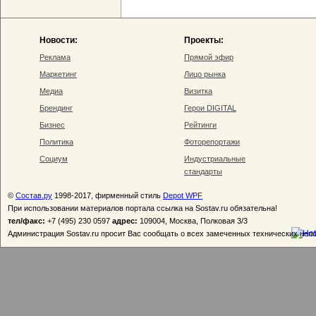
Новости:
Проекты:
Реклама
Прямой эфир
Маркетинг
Лицо рынка
Медиа
Визитка
Брендинг
Герои DIGITAL
Бизнес
Рейтинги
Политика
Фоторепортажи
Социум
Индустриальные
стандарты
©
Состав.ру
1998-2017, фирменный стиль
Depot WPF
При использовании материалов портала ссылка на Sostav.ru обязательна!
тел/факс:
+7 (495) 230 0597
адрес:
109004, Москва, Полковая 3/3
Администрация Sostav.ru просит Вас сообщать о всех замеченных технических неп