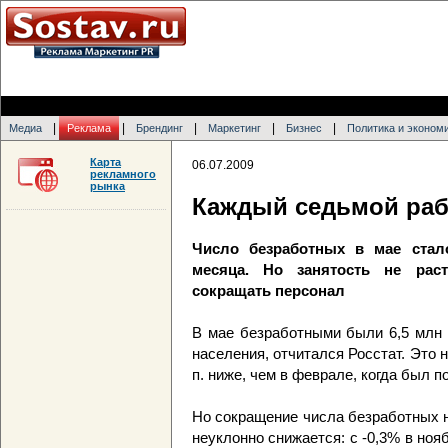
|
|
|
|
|
Медиа
Реклама
Брендинг
Маркетинг
Бизнес
Политика и эконом
Карта
06.07.2009
рекламного
рынка
Каждый седьмой ра
Число безработных в мае ста
месяца. Но занятость не рас
сокращать персонал
В мае безработными были 6,5 млн 
населения, отчитался Росстат. Это на 
п. ниже, чем в феврале, когда был п
Но сокращение числа безработных 
неуклонно снижается: с -0,3% в нояб