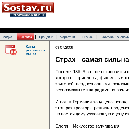
|
|
|
|
|
Медиа
Реклама
Брендинг
Маркетинг
Бизнес
Политика и эконом
Карта
03.07.2009
рекламного
рынка
Страх - самая сильн
Похоже, 13th Street не остановится 
которого - триллеры, фильмы ужас
зрителей неоднозначными реклам
всевозможными наградами на разли
И вот в Германии запущена новая, 
этот раз креаторы решили продемон
по настоящему ужасающую сцену из
Слоган: "Искусство запугивания."