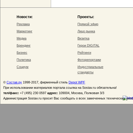
Новости:
Проекты:
Реклама
Прямой эфир
Маркетинг
Лицо рынка
Медиа
Визитка
Брендинг
Герои DIGITAL
Бизнес
Рейтинги
Политика
Фоторепортажи
Социум
Индустриальные
стандарты
©
Состав.ру
1998-2017, фирменный стиль
Depot WPF
При использовании материалов портала ссылка на Sostav.ru обязательна!
тел/факс:
+7 (495) 230 0597
адрес:
109004, Москва, Полковая 3/3
Администрация Sostav.ru просит Вас сообщать о всех замеченных технических неп