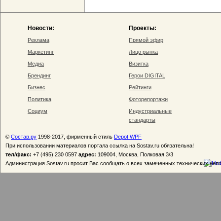
Новости:
Проекты:
Реклама
Прямой эфир
Маркетинг
Лицо рынка
Медиа
Визитка
Брендинг
Герои DIGITAL
Бизнес
Рейтинги
Политика
Фоторепортажи
Социум
Индустриальные
стандарты
©
Состав.ру
1998-2017, фирменный стиль
Depot WPF
При использовании материалов портала ссылка на Sostav.ru обязательна!
тел/факс:
+7 (495) 230 0597
адрес:
109004, Москва, Полковая 3/3
Администрация Sostav.ru просит Вас сообщать о всех замеченных технических неп