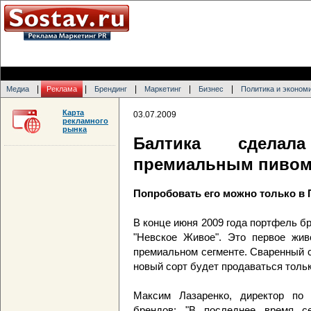
|
|
|
|
|
Медиа
Реклама
Брендинг
Маркетинг
Бизнес
Политика и эконом
Карта
03.07.2009
рекламного
рынка
Балтика сделал
премиальным пиво
Попробовать его можно только в 
В конце июня 2009 года портфель б
"Невское Живое". Это первое жив
премиальном сегменте. Сваренный 
новый сорт будет продаваться тольк
Максим Лазаренко, директор по
брендов: "В последнее время се