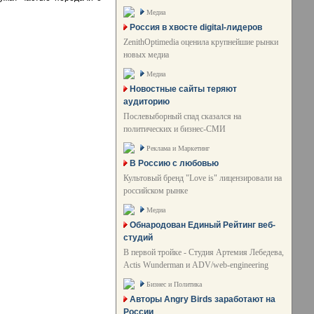
Медиа
Россия в хвосте digital-лидеров
ZenithOptimedia оценила крупнейшие рынки
новых медиа
Медиа
Новостные сайты теряют
аудиторию
Послевыборный спад сказался на
политических и бизнес-СМИ
Реклама и Маркетинг
В Россию с любовью
Культовый бренд "Love is" лицензировали на
российском рынке
Медиа
Обнародован Единый Рейтинг веб-
студий
В первой тройке - Студия Артемия Лебедева,
Actis Wunderman и ADV/web-engineering
Бизнес и Политика
Авторы Angry Birds заработают на
России