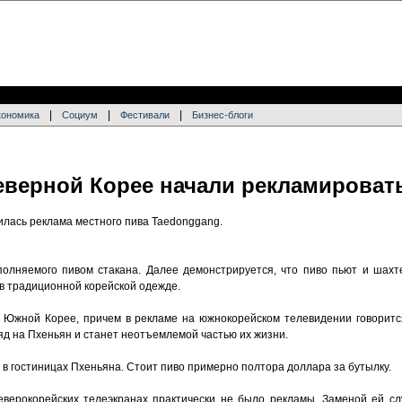
|
|
|
кономика
Социум
Фестивали
Бизнес-блоги
еверной Корее начали рекламироват
лась реклама местного пива Taedonggang.
олняемого пивом стакана. Далее демонстрируется, что пиво пьют и шахт
в традиционной корейской одежде.
 Южной Корее, причем в рекламе на южнокорейском телевидении говоритс
яд на Пхеньян и станет неотъемлемой частью их жизни.
в гостиницах Пхеньяна. Стоит пиво примерно полтора доллара за бутылку.
северокорейских телеэкранах практически не было рекламы. Заменой ей с