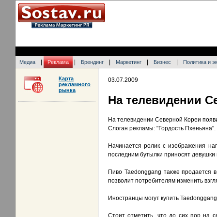
|
|
|
|
|
Медиа
Реклама
Брендинг
Маркетинг
Бизнес
Политика и э
Карта
03.07.2009
рекламного
рынка
На телевидении С
На телевидении Северной Кореи появи
Слоган рекламы: "Гордость Пхеньяна".
Начинается ролик с изображения нап
последним бутылки приносят девушки 
Пиво Taedonggang также продается в
позволит потребителям изменить взгл
Иностранцы могут купить Taedonggang 
Стоит отметить, что до сих пор на 