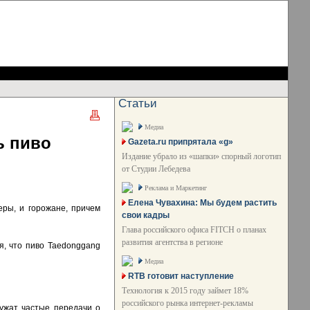
Статьи
Медиа
ь пиво
Gazeta.ru припрятала «g»
Издание убрало из «шапки» спорный логотип
от Студии Лебедева
Реклама и Маркетинг
Елена Чувахина: Мы будем растить
еры, и горожане, причем
свои кадры
Глава российского офиса FITCH о планах
развития агентства в регионе
я, что пиво Taedonggang
Медиа
RTB готовит наступление
Технология к 2015 году займет 18%
российского рынка интернет-рекламы
лужат частые передачи о