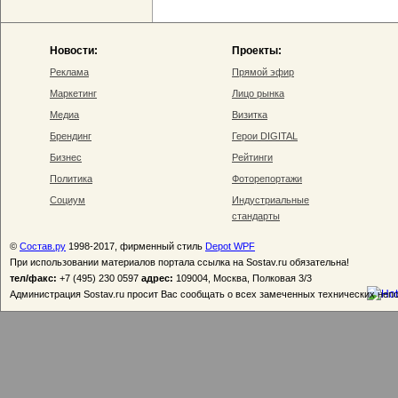
Новости:
Проекты:
Реклама
Прямой эфир
Маркетинг
Лицо рынка
Медиа
Визитка
Брендинг
Герои DIGITAL
Бизнес
Рейтинги
Политика
Фоторепортажи
Социум
Индустриальные
стандарты
©
Состав.ру
1998-2017, фирменный стиль
Depot WPF
При использовании материалов портала ссылка на Sostav.ru обязательна!
тел/факс:
+7 (495) 230 0597
адрес:
109004, Москва, Полковая 3/3
Администрация Sostav.ru просит Вас сообщать о всех замеченных технических неп