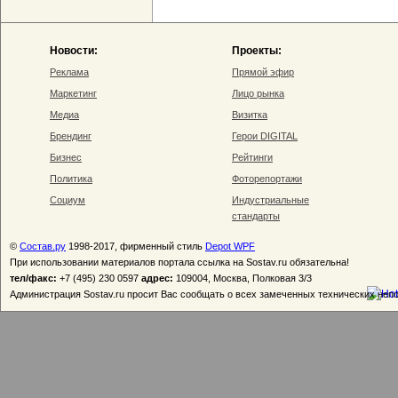
Новости:
Проекты:
Реклама
Прямой эфир
Маркетинг
Лицо рынка
Медиа
Визитка
Брендинг
Герои DIGITAL
Бизнес
Рейтинги
Политика
Фоторепортажи
Социум
Индустриальные
стандарты
©
Состав.ру
1998-2017, фирменный стиль
Depot WPF
При использовании материалов портала ссылка на Sostav.ru обязательна!
тел/факс:
+7 (495) 230 0597
адрес:
109004, Москва, Полковая 3/3
Администрация Sostav.ru просит Вас сообщать о всех замеченных технических неп