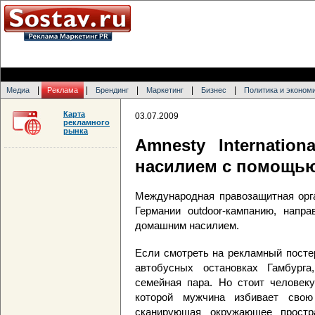
|
|
|
|
|
Медиа
Реклама
Брендинг
Маркетинг
Бизнес
Политика и эконом
Карта
03.07.2009
рекламного
рынка
Amnesty Internatio
насилием с помощь
Международная правозащитная орган
Германии outdoor-кампанию, напр
домашним насилием.
Если смотреть на рекламный посте
автобусных остановках Гамбург
семейная пара. Но стоит человеку
которой мужчина избивает свою
сканирующая окружающее простр