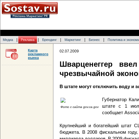
|
|
|
|
|
Медиа
Реклама
Брендинг
Маркетинг
Бизнес
Политика и эконом
Карта
02.07.2009
рекламного
рынка
Шварценеггер вве
чрезвычайной экон
В штате могут отключить воду и 
Губернатор Кал
штате с 1 июл
Фото с сайта gov.ca.gov
сообщает Associa
Крупнейший и богатейший штат С
бюджета. В 2008 фискальном году,
миллиарда долларов. В 2009 фискал