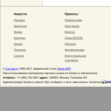
Новости:
Проекты:
Реклама
Прямой эфир
Маркетинг
Лицо рынка
Медиа
Визитка
Брендинг
Герои DIGITAL
Бизнес
Рейтинги
Политика
Фоторепортажи
Социум
Индустриальные
стандарты
©
Состав.ру
1998-2017, фирменный стиль
Depot WPF
При использовании материалов портала ссылка на Sostav.ru обязательна!
тел/факс:
+7 (495) 230 0597
адрес:
109004, Москва, Полковая 3/3
Администрация Sostav.ru просит Вас сообщать о всех замеченных технических неп