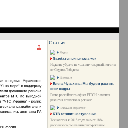
Статьи
Медиа
Gazeta.ru припрятала «g»
Издание убрало из «шапки» спорный логотип
от Студии Лебедева
Интервью
ми соседями. Украинское
Елена Чувахина: Мы будем растить
"Я на море", в поддержку
свои кадры
делами домашнего региона
Глава российского офиса FITCH о планах
нентов МТС по выгодной
развития агентства в регионе
 "МТС Украина" - ролик,
 материалы разработаны и
Реклама и Маркетинг
занимались агентства РА
RTB готовит наступление
Технология к 2015 году займет 18%
российского рынка интернет-рекламы
ся Россия.