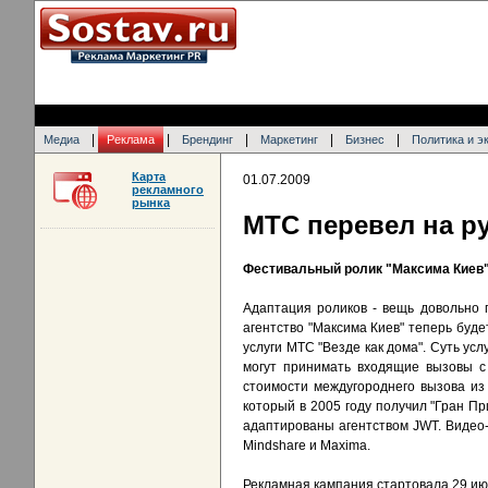
|
|
|
|
|
Медиа
Реклама
Брендинг
Маркетинг
Бизнес
Политика и э
Карта
01.07.2009
рекламного
рынка
МТС перевел на р
Фестивальный ролик "Максима Киев
Адаптация роликов - вещь довольно 
агентство "Максима Киев" теперь буд
услуги МТС "Везде как дома". Суть ус
могут принимать входящие вызовы с
стоимости междугороднего вызова из
который в 2005 году получил "Гран П
адаптированы агентством JWT. Видео
Mindshare и Maxima.
Рекламная кампания стартовала 29 июн