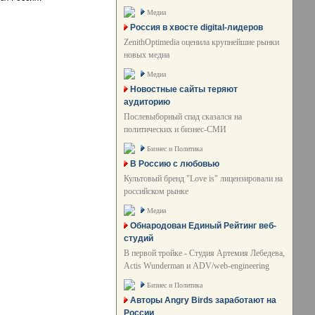
Медиа
Россия в хвосте digital-лидеров
ZenithOptimedia оценила крупнейшие рынки
новых медиа
Медиа
Новостные сайты теряют
аудиторию
Послевыборный спад сказался на
политических и бизнес-СМИ
Бизнес и Политика
В Россию с любовью
Культовый бренд "Love is" лицензировали на
российском рынке
Медиа
Обнародован Единый Рейтинг веб-
студий
В первой тройке - Студия Артемия Лебедева,
Actis Wunderman и ADV/web-engineering
Бизнес и Политика
Авторы Angry Birds заработают на
России