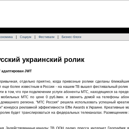
|
|
|
кономика
Социум
Фестивали
Бизнес-блоги
усский украинский ролик
" адаптирован JWT
привычная, отдельно приятно, когда привозные ролики сделаны ближайши
ет еще более известным в России - на нашем ТВ вышел фестивальный ролик 
луги в том, что при подключении услуги абоненты МТС, находящиеся за пре
 мобильных МТС по цене 0 руб./мин. и звонить домой на телефоны або
 домашнего региона. "МТС Россия" решила использовать успешный креатив
ри" конкурса рекламной эффективности Effie Awards в Украине. Креативные
-ролик будет транслироваться на федеральных телеканалах. Размещением 
я. Задействованные каналы: ТВ, OOH, радио, пресса, интернет. География: в