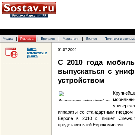
|
|
|
|
|
Медиа
Реклама
Брендинг
Маркетинг
Бизнес
Политика и эконом
Карта
01.07.2009
рекламного
рынка
С 2010 года мобил
выпускаться с уни
устройством
Крупнейш
мобильны
Иллюстрация с сайта sinmiedo.es
универса
аппараты со стандартным гнездом 
Европе в 2010 г., пишет Cnews.
представителей Еврокомиссии.