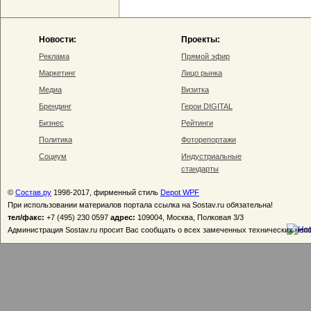
Новости:
Проекты:
Реклама
Прямой эфир
Маркетинг
Лицо рынка
Медиа
Визитка
Брендинг
Герои DIGITAL
Бизнес
Рейтинги
Политика
Фоторепортажи
Социум
Индустриальные
стандарты
©
Состав.ру
1998-2017, фирменный стиль
Depot WPF
При использовании материалов портала ссылка на Sostav.ru обязательна!
тел/факс:
+7 (495) 230 0597
адрес:
109004, Москва, Полковая 3/3
Администрация Sostav.ru просит Вас сообщать о всех замеченных технических неп