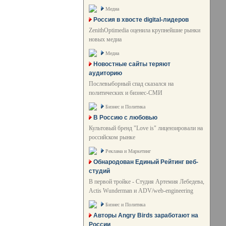
Медиа
Россия в хвосте digital-лидеров
ZenithOptimedia оценила крупнейшие рынки
новых медиа
Медиа
Новостные сайты теряют
аудиторию
Послевыборный спад сказался на
политических и бизнес-СМИ
Бизнес и Политика
В Россию с любовью
Культовый бренд "Love is" лицензировали на
российском рынке
Реклама и Маркетинг
Обнародован Единый Рейтинг веб-
студий
В первой тройке - Студия Артемия Лебедева,
Actis Wunderman и ADV/web-engineering
Бизнес и Политика
Авторы Angry Birds заработают на
России