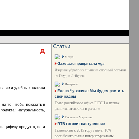
Статьи
Медиа
Gazeta.ru припрятала «g»
Издание убрало из «шапки» спорный логотип
от Студии Лебедева
Интервью
ольшие и удобные палочки
Елена Чувахина: Мы будем растить
свои кадры
Глава российского офиса FITCH о планах
 на то, чтобы показать в
развития агентства в регионе
родукта: натуральность,
Реклама и Маркетинг
RTB готовит наступление
специфику продукта, но и
Технология к 2015 году займет 18%
российского рынка интернет-рекламы