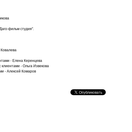
икова
аго-фильм студия".
а Ковалева
нтами - Елена Керенцева
 клиентами - Ольга Извекова
ми - Алексей Комаров