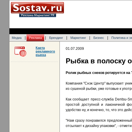
|
|
|
|
|
Медиа
Реклама
Брендинг
Маркетинг
Бизнес
Политика и э
Карта
01.07.2009
рекламного
рынка
Рыбка в полоску о
Ролик рыбных снеков ротируется на 
Компания "Снэк Центр" выпускает уни
из сушеной рыбки, уже готовые к упот
Как сообщает пресс-служба Dentsu-Sm
простой доступной и лаконичной фор
удобство ну, и конечно, то, что это дей
"Нам сразу понравился предложенный а
отсылает к дизайну упаковки", - отмет