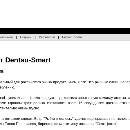
|
|
|
кономика
Социум
Фестивали
Бизнес-блоги
т Dentsu-Smart
ТВ
кальный для российского рынка продукт Тиксы Флэк. Это рыбные снеки, неб
реблению.
art , уникальная форма продукта вдохновила креативную команду агентства
ме (хронометраж ролика составляет всего 15 секунд) все достоинства п
ствительно очень вкусно.
гентством слоган. Ведь "Рыбка в полоску" удачно подчеркивает не только 
ила Елена Пронникова, Директор по маркетингу компании "Снэк Центр".