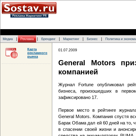
|
|
|
|
|
Медиа
Реклама
Брендинг
Маркетинг
Бизнес
Политика и эконом
Карта
01.07.2009
рекламного
рынка
General Motors пр
компанией
Журнал Fortune опубликовал ре
бизнеса, произошедших в перво
зафиксировано 17.
Первое место в рейтинге журнала
General Motors. Компания спустя в
Барак Обама дал ей 60 дней на то, 
в спасении своей жизни и анонсир
средства на аккумуляторах PUMA. 