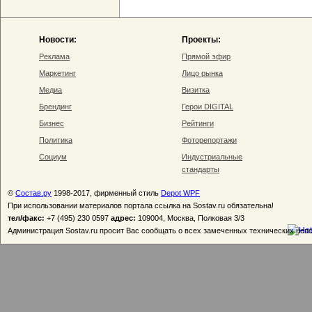
Новости:
Проекты:
Реклама
Прямой эфир
Маркетинг
Лицо рынка
Медиа
Визитка
Брендинг
Герои DIGITAL
Бизнес
Рейтинги
Политика
Фоторепортажи
Социум
Индустриальные
стандарты
©
Состав.ру
1998-2017, фирменный стиль
Depot WPF
При использовании материалов портала ссылка на Sostav.ru обязательна!
тел/факс:
+7 (495) 230 0597
адрес:
109004, Москва, Полковая 3/3
Администрация Sostav.ru просит Вас сообщать о всех замеченных технических неп