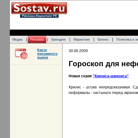
|
|
|
|
|
Медиа
Реклама
Брендинг
Маркетинг
Бизнес
Политика и э
Карта
30.06.2009
рекламного
рынка
Гороскоп для не
Новая серия
"Кризиса-шмизиса"
Кризис - штука непредсказуемая. Сд
неформалы - застыньте перед экраном 