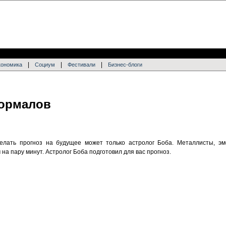
|
|
|
кономика
Социум
Фестивали
Бизнес-блоги
формалов
елать прогноз на будущее может только астролог Боба. Металлисты, эмо
на пару минут. Астролог Боба подготовил для вас прогноз.