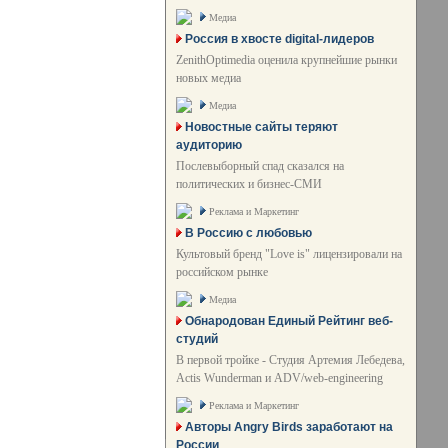
Медиа
Россия в хвосте digital-лидеров
ZenithOptimedia оценила крупнейшие рынки
новых медиа
Медиа
Новостные сайты теряют
аудиторию
Послевыборный спад сказался на
политических и бизнес-СМИ
Реклама и Маркетинг
В Россию с любовью
Культовый бренд "Love is" лицензировали на
российском рынке
Медиа
Обнародован Единый Рейтинг веб-
студий
В первой тройке - Студия Артемия Лебедева,
Actis Wunderman и ADV/web-engineering
Реклама и Маркетинг
Авторы Angry Birds заработают на
России