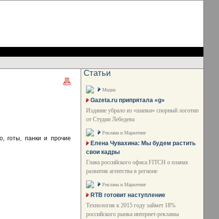
Статьи
Медиа
Gazeta.ru припрятала «g»
Издание убрало из «шапки» спорный логотип
от Студии Лебедева
Реклама и Маркетинг
, готы, панки и прочие
Елена Чувахина: Мы будем растить
свои кадры
Глава российского офиса FITCH о планах
развития агентства в регионе
Реклама и Маркетинг
RTB готовит наступление
Технология к 2015 году займет 18%
российского рынка интернет-рекламы