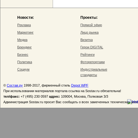
Новости:
Проекты:
Реклама
Прямой эфир
Маркетинг
Лицо рынка
Медиа
Визитка
Брендинг
Герои DIGITAL
Бизнес
Рейтинги
Политика
Фоторепортажи
Социум
Индустриальные
стандарты
©
Состав.ру
1998-2017, фирменный стиль
Depot WPF
При использовании материалов портала ссылка на Sostav.ru обязательна!
тел/факс:
+7 (495) 230 0597
адрес:
109004, Москва, Полковая 3/3
Администрация Sostav.ru просит Вас сообщать о всех замеченных технических неп