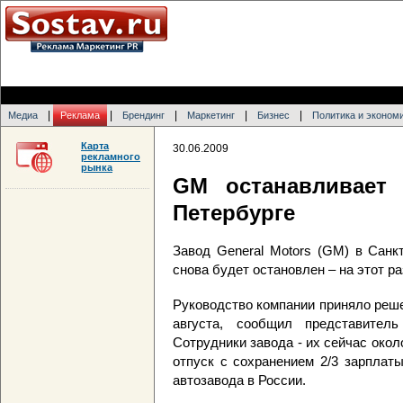
|
|
|
|
|
Медиа
Реклама
Брендинг
Маркетинг
Бизнес
Политика и эконом
Карта
30.06.2009
рекламного
рынка
GM останавливает 
Петербурге
Завод General Motors (GM) в Санк
снова будет остановлен – на этот ра
Руководство компании приняло реше
августа, сообщил представите
Сотрудники завода - их сейчас окол
отпуск с сохранением 2/3 зарплат
автозавода в России.