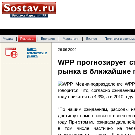
|
|
|
|
|
Медиа
Реклама
Брендинг
Маркетинг
Бизнес
Политика и эконом
Карта
26.06.2009
рекламного
рынка
WPP прогнозирует с
рынка в ближайшие 
Медиа-подразделение WPP 
говорится, что, согласно ожидани
году снизятся на 4,3%, а в 2010 году 
"По нашим ожиданиям, расходы на
достигнут самого низкого своего зн
году. При этом мы ожидаем дальней
в том числе частично на теле
корректировать свои бюджеты