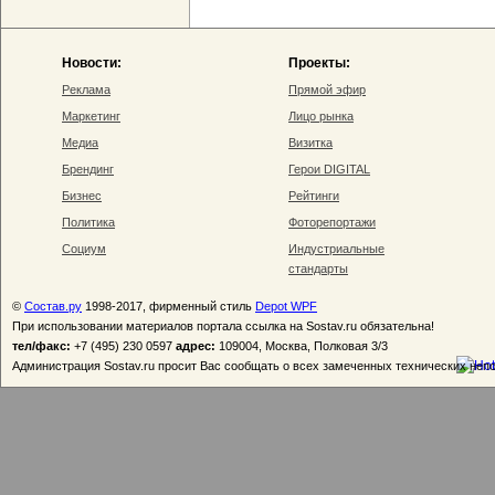
Новости:
Проекты:
Реклама
Прямой эфир
Маркетинг
Лицо рынка
Медиа
Визитка
Брендинг
Герои DIGITAL
Бизнес
Рейтинги
Политика
Фоторепортажи
Социум
Индустриальные
стандарты
©
Состав.ру
1998-2017, фирменный стиль
Depot WPF
При использовании материалов портала ссылка на Sostav.ru обязательна!
тел/факс:
+7 (495) 230 0597
адрес:
109004, Москва, Полковая 3/3
Администрация Sostav.ru просит Вас сообщать о всех замеченных технических неп