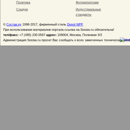
Политика
Фоторепортажи
Социум
Индустриальные
стандарты
©
Состав.ру
1998-2017, фирменный стиль
Depot WPF
При использовании материалов портала ссылка на Sostav.ru обязательна!
тел/факс:
+7 (495) 230 0597
адрес:
109004, Москва, Полковая 3/3
Администрация Sostav.ru просит Вас сообщать о всех замеченных технических неп