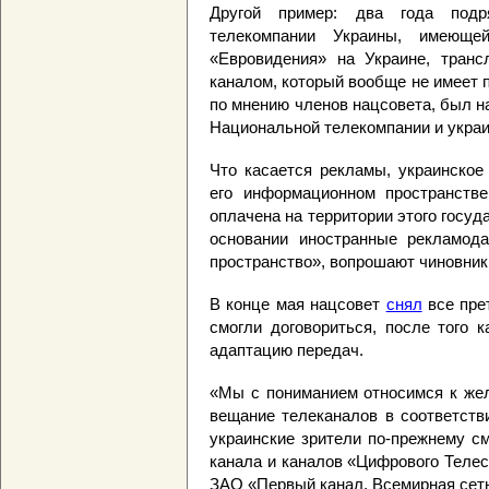
Другой пример: два года под
телекомпании Украины, имеюще
«Евровидения» на Украине, транс
каналом, который вообще не имеет 
по мнению членов нацсовета, был 
Национальной телекомпании и укра
Что касается рекламы, украинское
его информационном пространстве
оплачена на территории этого госуд
основании иностранные рекламод
пространство», вопрошают чиновник
В конце мая нацсовет
снял
все пре
смогли договориться, после того 
адаптацию передач.
«Мы с пониманием относимся к жел
вещание телеканалов в соответств
украинские зрители по-прежнему с
канала и каналов «Цифрового Телес
ЗАО «Первый канал. Всемирная сет