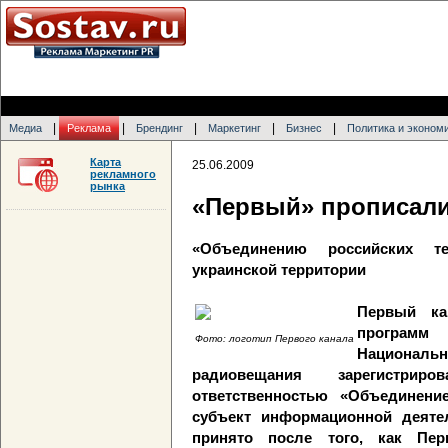
|
|
|
|
|
Медиа
Реклама
Брендинг
Маркетинг
Бизнес
Политика и эконом
Карта
25.06.2009
рекламного
рынка
«Первый» прописали
«Объединению российских т
украинской территории
Первый ка
программ
Фото: логотип Первого канала
Национальн
радиовещания зарегистри
ответственностью «Объединени
субъект информационной деяте
принято после того, как Пер