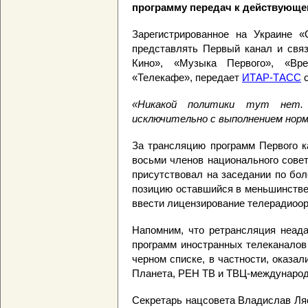
программу передач к действующе
Зарегистрированное на Украине «
представлять Первый канал и свя
Кино», «Музыка Первого», «Вре
«Телекафе», передает
ИТАР-ТАСС
с
«Никакой политики тут нет.
исключительно с выполнением нор
За трансляцию программ Первого к
восьми членов национального совет
присутствовал на заседании по бо
позицию оставшийся в меньшинстве
ввести лицензирование телерадиоор
Напомним, что ретрансляция неада
программ иностранных телеканало
черном списке, в частности, оказа
Планета, РЕН ТВ и ТВЦ-междунаро
Секретарь нацсовета Владислав Ляс