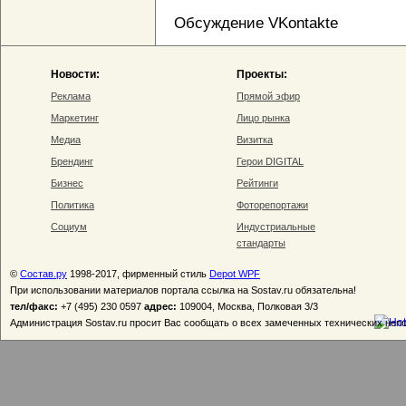
Обсуждение VKontakte
Новости:
Проекты:
Реклама
Прямой эфир
Маркетинг
Лицо рынка
Медиа
Визитка
Брендинг
Герои DIGITAL
Бизнес
Рейтинги
Политика
Фоторепортажи
Социум
Индустриальные
стандарты
©
Состав.ру
1998-2017, фирменный стиль
Depot WPF
При использовании материалов портала ссылка на Sostav.ru обязательна!
тел/факс:
+7 (495) 230 0597
адрес:
109004, Москва, Полковая 3/3
Администрация Sostav.ru просит Вас сообщать о всех замеченных технических неп