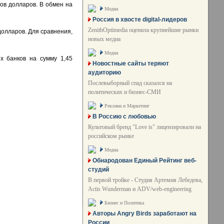
ов долларов. В обмен на
Медиа
Россия в хвосте digital-лидеров
ZenithOptimedia оценила крупнейшие рынки
долларов. Для сравнения,
новых медиа
Медиа
х банков на сумму 1,45
Новостные сайты теряют
аудиторию
Послевыборный спад сказался на
политических и бизнес-СМИ
Реклама и Маркетинг
В Россию с любовью
Культовый бренд "Love is" лицензировали на
российском рынке
Медиа
Обнародован Единый Рейтинг веб-
студий
В первой тройке - Студия Артемия Лебедева,
Actis Wunderman и ADV/web-engineering
Бизнес и Политика
Авторы Angry Birds заработают на
России