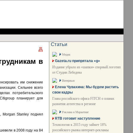
Статьи
Медиа
трудникам в
Gazeta.ru припрятала «g»
Издание убрало из «шапки» спорный логотип
от Студии Лебедева
Интервью
енсировать им снижение
Елена Чувахина: Мы будем растить
анизации. Сильнее всего
свои кадры
елах потребительского
itigroup планирует для
Глава российского офиса FITCH о планах
развития агентства в регионе
Реклама и Маркетинг
, Morgan Stanley поднял
RTB готовит наступление
Технология к 2015 году займет 18%
российского рынка интернет-рекламы
ешевели в 2008 году на 84