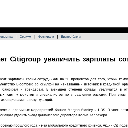
|
|
|
кономика
Социум
Фестивали
Бизнес-блоги
ет Citigroup увеличить зарплаты со
ысит зарплаты своим сотрудникам на 50 процентов для того, чтобы комп
агентство Bloomberg со ссылкой на неназванный источник в кредитной орг
 банкирам и трейдерам. В меньшей степени оклады увеличатся в отд
ных карт, у юристов и специалистов по управлению рисками. При этом C
их опционами на покупку акций.
после аналогичных мероприятий банков Morgan Stanley и UBS. В частности
ообещал удвоить оклад финансового директора Колма Келлехера.
а осенью прошлого года из-за глобального кредитного кризиса. Акции Citi под