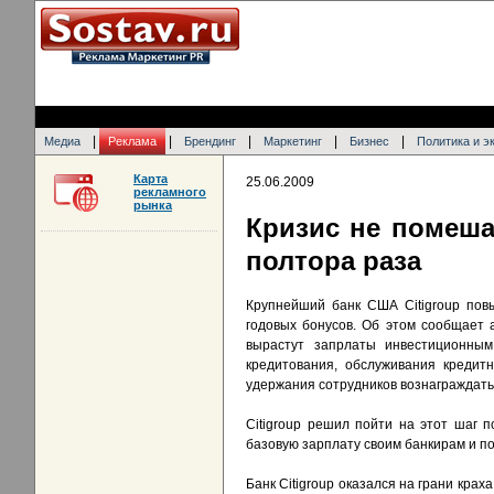
|
|
|
|
|
Медиа
Реклама
Брендинг
Маркетинг
Бизнес
Политика и э
Карта
25.06.2009
рекламного
рынка
Кризис не помеша
полтора раза
Крупнейший банк США Citigroup пов
годовых бонусов. Об этом сообщает 
вырастут запрлаты инвестиционным
кредитования, обслуживания кредит
удержания сотрудников вознаграждать 
Citigroup решил пойти на этот шаг 
базовую зарплату своим банкирам и п
Банк Citigroup оказался на грани крах