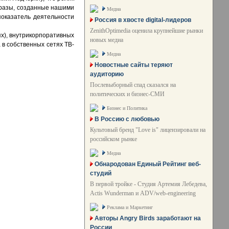
бразы, созданные нашими
Медиа
показатель деятельности
Россия в хвосте digital-лидеров
ZenithOptimedia оценила крупнейшие рынки
х), внутрикорпоративных
новых медиа
 в собственных сетях ТВ-
Медиа
Новостные сайты теряют
аудиторию
Послевыборный спад сказался на
политических и бизнес-СМИ
Бизнес и Политика
В Россию с любовью
Культовый бренд "Love is" лицензировали на
российском рынке
Медиа
Обнародован Единый Рейтинг веб-
студий
В первой тройке - Студия Артемия Лебедева,
Actis Wunderman и ADV/web-engineering
Реклама и Маркетинг
Авторы Angry Birds заработают на
России