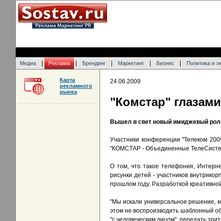
|
|
|
|
|
Медиа
Реклама
Брендинг
Маркетинг
Бизнес
Политика и э
Карта
24.06.2009
рекламного
рынка
"Комстар" глазами
Вышел в свет новый имиджевый рол
Участники конференции "Телеком 2009
"КОМСТАР - Объединенные ТелеСистем
О том, что такое телефония, Интерне
рисунки детей - участников внутрикор
прошлом году. Разработкой креативно
"Мы искали универсальное решение, к
этом не воспроизводить шаблонный об
"с человеческим лицом", передать зри