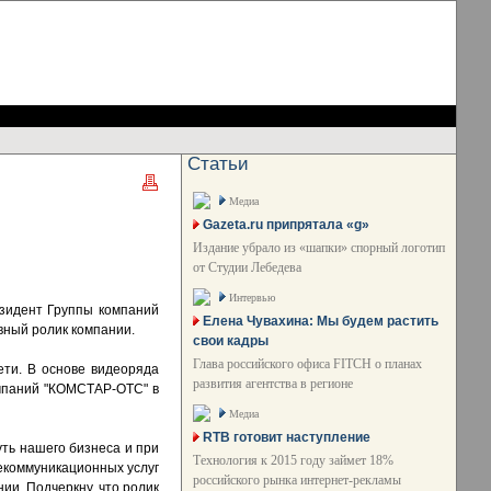
Статьи
Медиа
Gazeta.ru припрятала «g»
Издание убрало из «шапки» спорный логотип
от Студии Лебедева
Интервью
езидент Группы компаний
Елена Чувахина: Мы будем растить
ный ролик компании.
свои кадры
Глава российского офиса FITCH о планах
дети. В основе видеоряда
развития агентства в регионе
компаний "КОМСТАР-ОТС" в
Медиа
RTB готовит наступление
ть нашего бизнеса и при
Технология к 2015 году займет 18%
лекоммуникационных услуг
российского рынка интернет-рекламы
ии. Подчеркну, что ролик