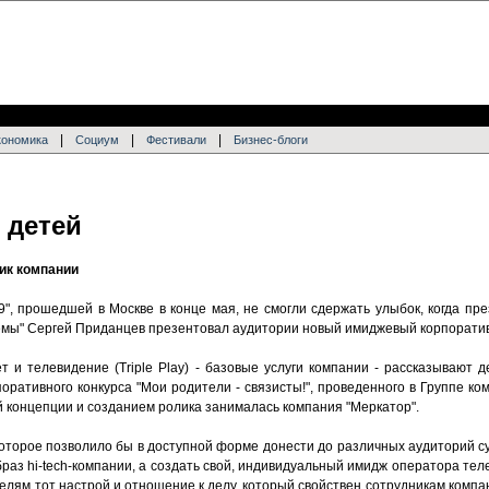
|
|
|
кономика
Социум
Фестивали
Бизнес-блоги
 детей
ик компании
", прошедшей в Москве в конце мая, не смогли сдержать улыбок, когда пр
ы" Сергей Приданцев презентовал аудитории новый имиджевый корпоратив
т и телевидение (Triple Play) - базовые услуги компании - рассказывают 
поративного конкурса "Мои родители - связисты!", проведенного в Группе 
й концепции и созданием ролика занималась компания "Меркатор".
оторое позволило бы в доступной форме донести до различных аудиторий су
раз hi-tech-компании, а создать свой, индивидуальный имидж оператора те
телям тот настрой и отношение к делу, который свойствен сотрудникам компан