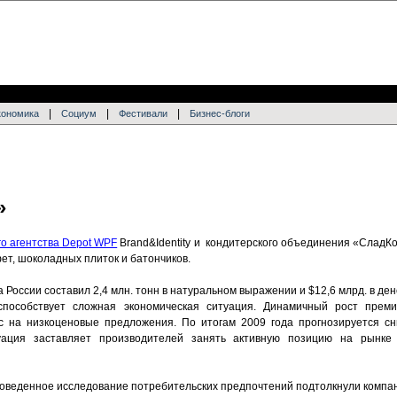
|
|
|
кономика
Социум
Фестивали
Бизнес-блоги
»
о агентства Depot WPF
Brand&Identity и кондитерского объединения «СладК
ет, шоколадных плиток и батончиков.
а России составил 2,4 млн. тонн в натуральном выражении и $12,6 млрд. в де
способствует сложная экономическая ситуация. Динамичный рост преми
ос на низкоценовые предложения. По итогам 2009 года прогнозируется с
уация заставляет производителей занять активную позицию на рынке
проведенное исследование потребительских предпочтений подтолкнули комп