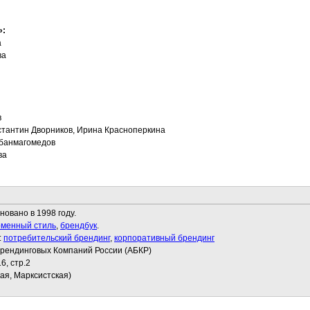
»:
а
ва
в
тантин Дворников, Ирина Красноперкина
банмагомедов
ва
новано в 1998 году.
менный стиль
,
брендбук
.
:
потребительский брендинг
,
корпоративный брендинг
Брендинговых Компаний России (АБКР)
6, стр.2
кая, Марксистская)