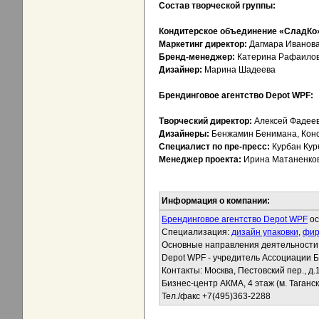
Состав творческой группы:
Кондитерское объединение «СладКо
Маркетинг директор:
Дагмара Иванов
Бренд-менеджер:
Катерина Рафаило
Дизайнер:
Марина Шадеева
Брендинговое агентство Depot WPF:
Творческий директор:
Алексей Фадее
Дизайнеры:
Бенжамин Бенимана, Конс
Специалист по пре-пресс:
Курбан Кур
Менеджер проекта:
Ирина Матаненко
Информация о компании:
Брендинговое агентство Depot WPF
ос
Специализация:
дизайн упаковки
,
фир
Основные направления деятельности
Depot WPF - учредитель Ассоциации 
Контакты: Москва, Пестовский пер., д.1
Бизнес-центр АКМА, 4 этаж (м. Таганс
Тел./факс +7(495)363-2288