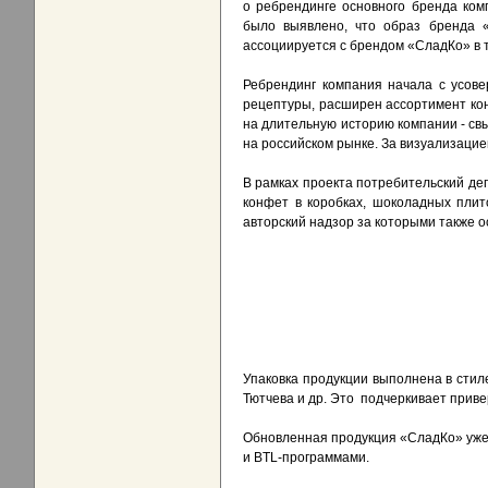
о ребрендинге основного бренда ком
было выявлено, что образ бренда «
ассоциируется с брендом «СладКо» в 
Ребрендинг компания начала с усов
рецептуры, расширен ассортимент ко
на длительную историю компании - св
на российском рынке. За визуализаци
В рамках проекта потребительский де
конфет в коробках, шоколадных плит
авторский надзор за которыми также 
Упаковка продукции выполнена в стил
Тютчева и др. Это подчеркивает приве
Обновленная продукция «СладКо» уже 
и BTL-программами.