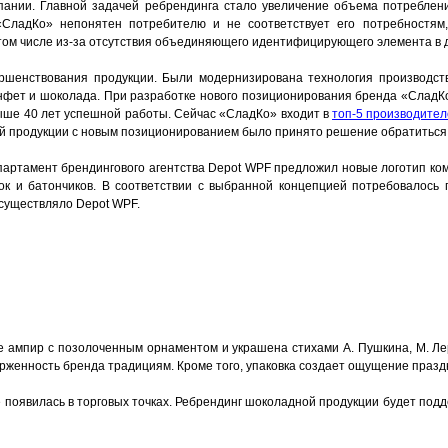
пании. Главной задачей ребрендинга стало увеличение объема потреблен
СладКо» непонятен потребителю и не соответствует его потребностям,
том числе из-за отсутствия объединяющего идентифицирующего элемента в д
ершенствования продукции. Были модернизирована технология производст
нфет и шоколада. При разработке нового позиционирования бренда «Слад
ыше 40 лет успешной работы. Сейчас «СладКо» входит в
топ-5 производител
ей продукции с новым позиционированием было принято решение обратиться 
партамент брендингового агентства Depot WPF предложил новые логотип ком
ок и батончиков. В соответствии с выбранной концепцией потребовалось
осуществляло Depot WPF.
е ампир с позолоченным орнаментом и украшена стихами А. Пушкина, М. Лер
рженность бренда традициям. Кроме того, упаковка создает ощущение празд
появилась в торговых точках. Ребрендинг шоколадной продукции будет под