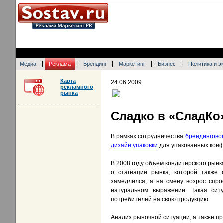
|
|
|
|
|
Медиа
Реклама
Брендинг
Маркетинг
Бизнес
Политика и э
Карта
24.06.2009
рекламного
рынка
Сладко в «СладКо
В рамках сотрудничества
брендинговог
дизайн упаковки
для упакованных конф
В 2008 году объем кондитерского рынк
о стагнации рынка, которой также 
замедлился, а на смену возрос спр
натуральном выражении. Такая сит
потребителей на свою продукцию.
Анализ рыночной ситуации, а также 