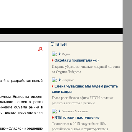
Статьи
Медиа
Gazeta.ru припрятала «g»
Издание убрало из «шапки» спорный логотип
от Студии Лебедева
Интервью
о» был разработан новый
Елена Чувахина: Мы будем растить
свои кадры
нежном. Эксперты говорят
Глава российского офиса FITCH о планах
ального сегмента резко
развития агентства в регионе
нижение объема рынка в
Реклама и Маркетинг
 с целью переключения
RTB готовит наступление
Технология к 2015 году займет 18%
анию «СладКо» к решению
российского рынка интернет-рекламы