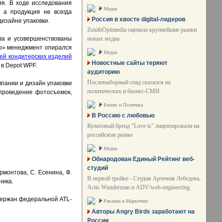
ия. В ходе исследования
Медиа
 а продукция не всегда
Россия в хвосте digital-лидеров
изайне упаковки.
ZenithOptimedia оценила крупнейшие рынки
новых медиа
ва и усовершенствованы
Ко» менеджмент опирался
Медиа
ей кондитерских изделий
Новостные сайты теряют
в Depot WPF.
аудиторию
Послевыборный спад сказался на
пании и дизайн упаковки
политических и бизнес-СМИ
 проведение фотосъемок,
Бизнес и Политика
В Россию с любовью
Культовый бренд "Love is" лицензировали на
российском рынке
Медиа
Обнародован Единый Рейтинг веб-
студий
монтова, С. Есенина, Ф.
В первой тройке - Студия Артемия Лебедева,
ника.
Actis Wunderman и ADV/web-engineering
держан федеральной ATL-
Реклама и Маркетинг
Авторы Angry Birds заработают на
России