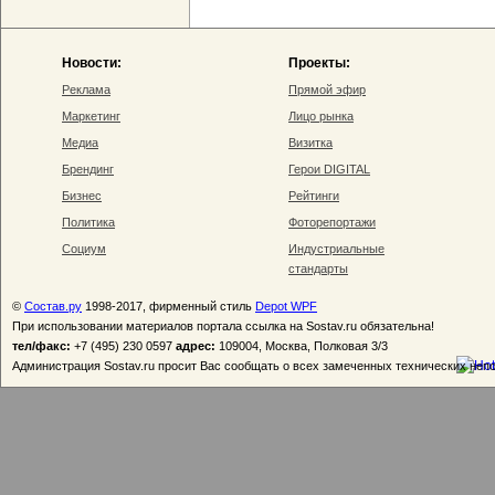
Новости:
Проекты:
Реклама
Прямой эфир
Маркетинг
Лицо рынка
Медиа
Визитка
Брендинг
Герои DIGITAL
Бизнес
Рейтинги
Политика
Фоторепортажи
Социум
Индустриальные
стандарты
©
Состав.ру
1998-2017, фирменный стиль
Depot WPF
При использовании материалов портала ссылка на Sostav.ru обязательна!
тел/факс:
+7 (495) 230 0597
адрес:
109004, Москва, Полковая 3/3
Администрация Sostav.ru просит Вас сообщать о всех замеченных технических неп