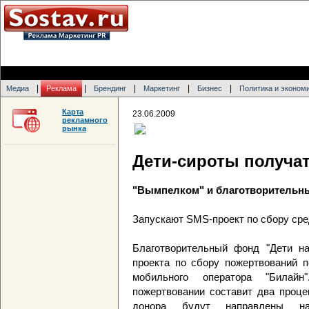
|
|
|
|
|
Медиа
Реклама
Брендинг
Маркетинг
Бизнес
Политика и эконом
Карта
23.06.2009
рекламного
рынка
Дети-сироты получа
"Вымпелком" и благотворительн
Запускают SMS-проект по сбору ср
Благотворительный фонд "Дети на
проекта по сбору пожертвований 
мобильного оператора "Билай
пожертвовании составит два проце
донора будут направлены на