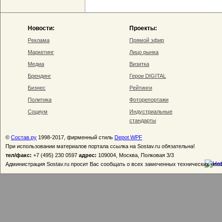
Новости:
Проекты:
Реклама
Прямой эфир
Маркетинг
Лицо рынка
Медиа
Визитка
Брендинг
Герои DIGITAL
Бизнес
Рейтинги
Политика
Фоторепортажи
Социум
Индустриальные
стандарты
©
Состав.ру
1998-2017, фирменный стиль
Depot WPF
При использовании материалов портала ссылка на Sostav.ru обязательна!
тел/факс:
+7 (495) 230 0597
адрес:
109004, Москва, Полковая 3/3
Администрация Sostav.ru просит Вас сообщать о всех замеченных технических неп