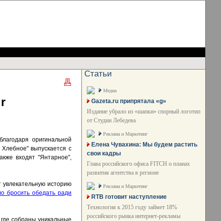
Статьи
Медиа
r
Gazeta.ru припрятала «g»
Издание убрало из «шапки» спорный логотип
от Студии Лебедева
Реклама и Маркетинг
благодаря оригинальной
Елена Чувахина: Мы будем растить
 Хлебное" выпускается с
свои кадры
акже входят "Янтарное",
Глава российского офиса FITCH о планах
развития агентства в регионе
т увлекательную историю
Реклама и Маркетинг
о бросить обедать ради
RTB готовит наступление
Технология к 2015 году займет 18%
российского рынка интернет-рекламы
 где собраны уникальные