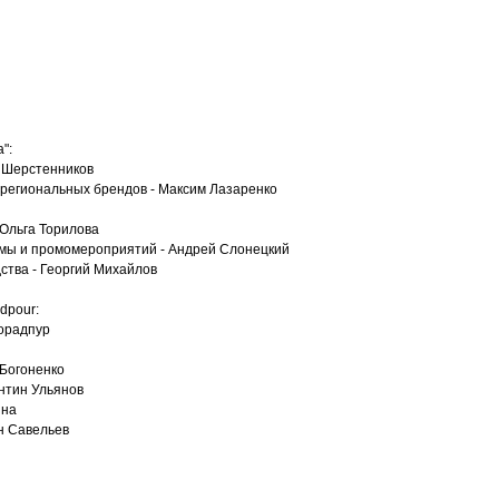
":
с Шерстенников
региональных брендов - Максим Лазаренко
Ольга Торилова
амы и промомероприятий - Андрей Слонецкий
тва - Георгий Михайлов
dpour:
Морадпур
 Богоненко
ентин Ульянов
ина
н Савельев