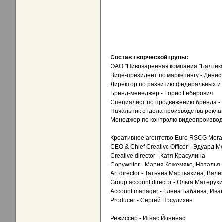
Состав творческой групы:
ОАО "Пивоваренная компания "Балтика
Вице-президент по маркетингу - Дени
Директор по развитию федеральных и 
Бренд-менеджер - Борис Геберович
Специалист по продвижению бренда - 
Начальник отдела производства рекл
Менеджер по контролю видеопроизводс
Креативное агентство Euro RSCG Mora
CEO & Chief Creative Officer - Эдуард 
Creative director - Катя Красулина
Copywriter - Мария Кожемяко, Наталья
Art director - Татьяна Мартьяхина, Вал
Group account director - Ольга Матерух
Account manager - Елена Бабаева, Ива
Producer - Сергей Посулихин
Режиссер - Игнас Йонинас