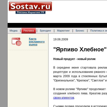
|
|
|
|
|
Медиа
Реклама
Брендинг
Маркетинг
Бизнес
Политика и э
Карта
19.06.2009
рекламного
рынка
"Ярпиво Хлебное"
Новый продукт - новый ролик
В середине июня стартовала реклам
рецептуре и использованию ржаного с
марта 2009 года в стеклянных бутыл
"Оригинальное", "Крепкое", "Светлое" и
В новом ролике "Ярпиво" продолжает 
создания хлебного пива. Креатив ра
своих клиентов
.
Съемки ролика проходили в историчес