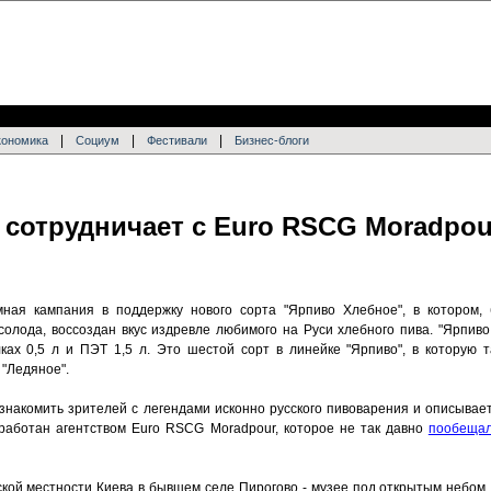
|
|
|
кономика
Социум
Фестивали
Бизнес-блоги
 сотрудничает с Euro RSCG Moradpou
ная кампания в поддержку нового сорта "Ярпиво Хлебное", в котором, 
олода, воссоздан вкус издревле любимого на Руси хлебного пива. "Ярпиво
ках 0,5 л и ПЭТ 1,5 л. Это шестой сорт в линейке "Ярпиво", в которую т
 "Ледяное".
знакомить зрителей с легендами исконно русского пивоварения и описывае
зработан агентством Euro RSCG Moradpour, которое не так давно
пообещал
кой местности Киева в бывшем селе Пирогово - музее под открытым небом,