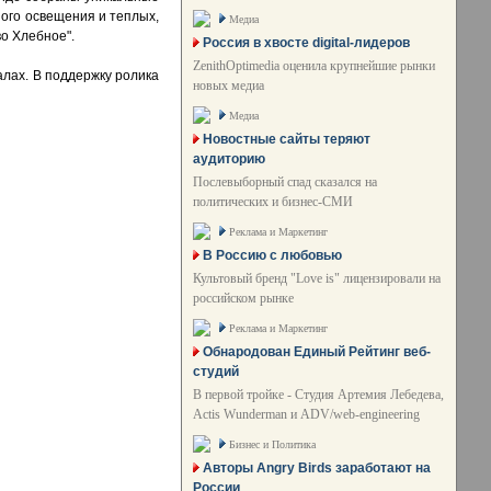
ого освещения и теплых,
Медиа
о Хлебное".
Россия в хвосте digital-лидеров
ZenithOptimedia оценила крупнейшие рынки
лах. В поддержку ролика
новых медиа
Медиа
Новостные сайты теряют
аудиторию
Послевыборный спад сказался на
политических и бизнес-СМИ
Реклама и Маркетинг
В Россию с любовью
Культовый бренд "Love is" лицензировали на
российском рынке
Реклама и Маркетинг
Обнародован Единый Рейтинг веб-
студий
В первой тройке - Студия Артемия Лебедева,
Actis Wunderman и ADV/web-engineering
Бизнес и Политика
Авторы Angry Birds заработают на
России