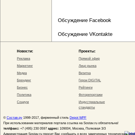
Обсуждение Facebook
Обсуждение VKontakte
Новости:
Проекты:
Реклама
Прямой эфир
Маркетинг
Лицо рынка
Медиа
Визитка
Брендинг
Герои DIGITAL
Бизнес
Рейтинги
Политика
Фоторепортажи
Социум
Индустриальные
стандарты
©
Состав.ру
1998-2017, фирменный стиль
Depot WPF
При использовании материалов портала ссылка на Sostav.ru обязательна!
тел/факс:
+7 (495) 230 0597
адрес:
109004, Москва, Полковая 3/3
Администрация Sostav.ru просит Вас сообщать о всех замеченных технических неп