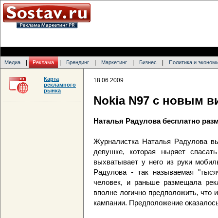
|
|
|
|
|
Медиа
Реклама
Брендинг
Маркетинг
Бизнес
Политика и эконом
Карта
18.06.2009
рекламного
рынка
Nokia N97 с новым в
Наталья Радулова бесплатно раз
Журналистка Наталья Радулова в
девушке, которая ныряет спасать
выхватывает у него из руки мобил
Радулова - так называемая "тыс
человек, и раньше размещала рекл
вполне логично предположить, что 
кампании. Предположение оказалос