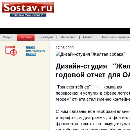
|
|
|
|
|
Медиа
Реклама
Брендинг
Маркетинг
Бизнес
Политика и эконом
Карта
17.06.2009
рекламного
рынка
Дизайн-студия "Же
годовой отчет для О
"Трансконтейнер" - компания,
перевозках и услугах в сфере логис
героем" отчета стал именно контейне
С ним связаны все изобразительны
и шрифты, и диаграммы, и фон илл
фрагменты текста на шмуцтитула
контейнерную маркировку. Квадратн