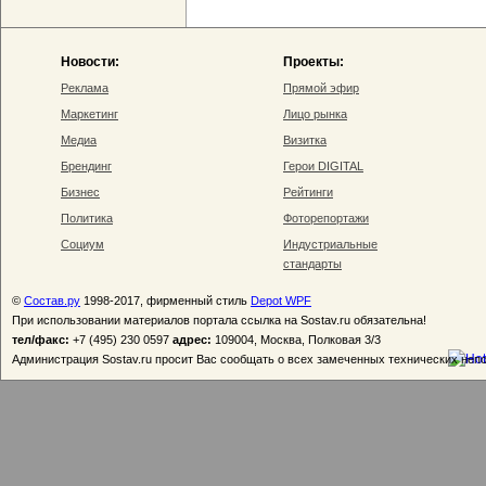
Новости:
Проекты:
Реклама
Прямой эфир
Маркетинг
Лицо рынка
Медиа
Визитка
Брендинг
Герои DIGITAL
Бизнес
Рейтинги
Политика
Фоторепортажи
Социум
Индустриальные
стандарты
©
Состав.ру
1998-2017, фирменный стиль
Depot WPF
При использовании материалов портала ссылка на Sostav.ru обязательна!
тел/факс:
+7 (495) 230 0597
адрес:
109004, Москва, Полковая 3/3
Администрация Sostav.ru просит Вас сообщать о всех замеченных технических неп