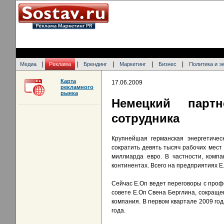
|
|
|
|
|
Медиа
Реклама
Брендинг
Маркетинг
Бизнес
Политика и э
Карта
17.06.2009
рекламного
рынка
Немецкий партн
сотрудника
Крупнейшая германская энергетичес
сократить девять тысяч рабочих мест
миллиарда евро. В частности, комп
континентах. Всего на предприятиях E
Сейчас E.On ведет переговоры с проф
совете E.On Свена Берглина, сокращ
компания. В первом квартале 2009 го
года.