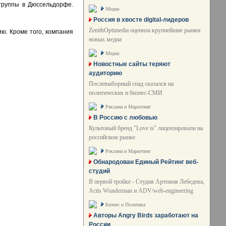
 группы в Дюссельдорфе.
Медиа
Россия в хвосте digital-лидеров
ZenithOptimedia оценила крупнейшие рынки
ю. Кроме того, компания
новых медиа
Медиа
Новостные сайты теряют
аудиторию
Послевыборный спад сказался на
политических и бизнес-СМИ
Реклама и Маркетинг
В Россию с любовью
Культовый бренд "Love is" лицензировали на
российском рынке
Реклама и Маркетинг
Обнародован Единый Рейтинг веб-
студий
В первой тройке - Студия Артемия Лебедева,
Actis Wunderman и ADV/web-engineering
Бизнес и Политика
Авторы Angry Birds заработают на
России