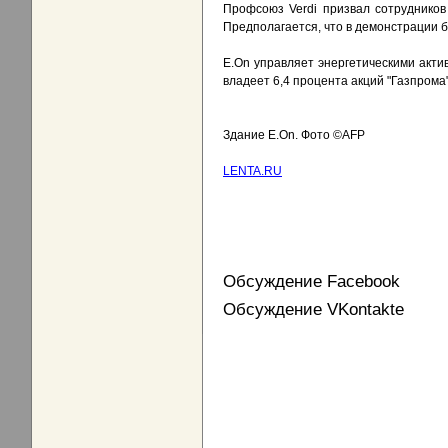
Профсоюз Verdi призвал сотрудников
Предполагается, что в демонстрации б
E.On управляет энергетическими акти
владеет 6,4 процента акций "Газпрома"
Здание E.On. Фото ©AFP
LENTA.RU
Обсуждение Facebook
Обсуждение VKontakte