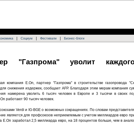
|
|
|
кономика
Социум
Фестивали
Бизнес-блоги
ер "Газпрома" уволит каждог
кая компания E.On, партнер "Газпрома" в строительстве газопровода "С
 для снижения издержек, сообщает AFP. Благодаря этим мерам компания су
ания намерена уволить 6 тысяч человек в Европе и 3 тысячи в своих по
.On работают 90 тысяч человек.
союзами Verdi и IG-BGE о возможных сокращениях. По словам представителя
ение является для профсоюзов неприемлемым с учетом миллиардов евро пр
да E.On заработал 2,5 миллиарда евро, на 18 процентов больше, чем в ана