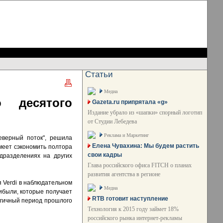
Статьи
Медиа
о десятого
Gazeta.ru припрятала «g»
Издание убрало из «шапки» спорный логотип
от Студии Лебедева
Реклама и Маркетинг
еверный поток", решила
Елена Чувахина: Мы будем растить
меет сэкономить полтора
свои кадры
дразделениях на других
Глава российского офиса FITCH о планах
развития агентства в регионе
 Verdi в наблюдательном
Медиа
ибыли, которые получает
RTB готовит наступление
логичный период прошлого
Технология к 2015 году займет 18%
российского рынка интернет-рекламы