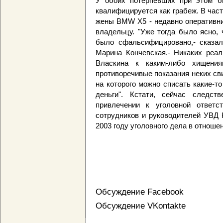
У обоих потерпевших при этом б
квалифицируется как грабеж. В час
жены BMW X5 - недавно оперативни
владельцу. "Уже тогда было ясно,
было сфальсифицировано,- сказал
Марина Кончевская.- Никаких реал
Власкина к каким-либо хищен
противоречивые показания неких св
на которого можно списать какие-т
деньги". Кстати, сейчас следст
привлечении к уголовной ответ
сотрудников и руководителей УВД 
2003 году уголовного дела в отноше
Обсуждение Facebook
Обсуждение VKontakte