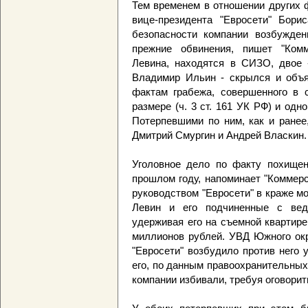
Тем временем в отношении других 
вице-президента "Евросети" Бор
безопасности компании возбужде
прежние обвинения, пишет "Комм
Левина, находятся в СИЗО, двое 
Владимир Ильин - скрылся и объя
фактам грабежа, совершенного в с
размере (ч. 3 ст. 161 УК РФ) и одно
Потерпевшими по ним, как и ранее
Дмитрий Смургин и Андрей Власкин.
Уголовное дело по факту похище
прошлом году, напоминает "Коммер
руководством "Евросети" в краже м
Левин и его подчиненные с вед
удерживая его на съемной квартире
миллионов рублей. УВД Южного окр
"Евросети" возбудило против него 
его, по данным правоохранительных
компании избивали, требуя оговорит