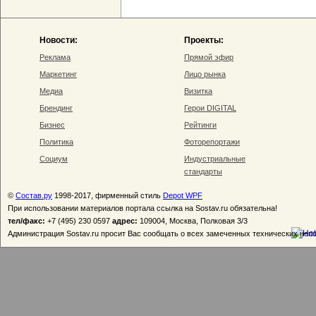
Новости:
Проекты:
Реклама
Прямой эфир
Маркетинг
Лицо рынка
Медиа
Визитка
Брендинг
Герои DIGITAL
Бизнес
Рейтинги
Политика
Фоторепортажи
Социум
Индустриальные
стандарты
©
Состав.ру
1998-2017, фирменный стиль
Depot WPF
При использовании материалов портала ссылка на Sostav.ru обязательна!
тел/факс:
+7 (495) 230 0597
адрес:
109004, Москва, Полковая 3/3
Администрация Sostav.ru просит Вас сообщать о всех замеченных технических неп