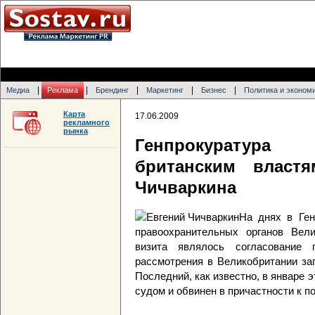
|
|
|
|
|
Медиа
Реклама
Брендинг
Маркетинг
Бизнес
Политика и эконом
Карта
17.06.2009
рекламного
рынка
Генпрокуратура 
британским власт
Чичваркина
На днях в Ген
правоохранительных органов Вели
визита являлось согласование 
рассмотрения в Великобритании за
Последний, как известно, в январе 
судом и обвинен в причастности к п