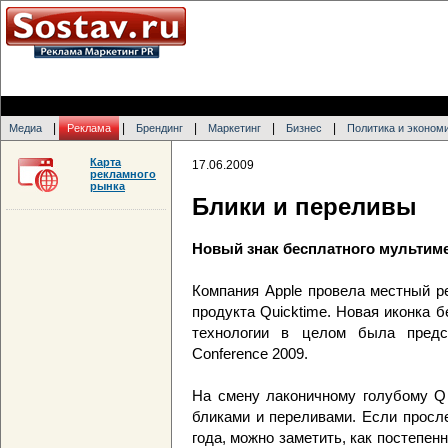
|
|
|
|
|
Медиа
Реклама
Брендинг
Маркетинг
Бизнес
Политика и эконом
Карта
17.06.2009
рекламного
рынка
Блики и переливы
Новый знак бесплатного мультиме
Компания Apple провела местный р
продукта Quicktime. Новая иконка 
технологии в целом была предст
Conference 2009.
На смену лаконичному голубому Q
бликами и переливами. Если просл
года, можно заметить, как постепен