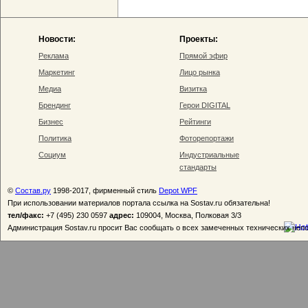
Новости:
Проекты:
Реклама
Прямой эфир
Маркетинг
Лицо рынка
Медиа
Визитка
Брендинг
Герои DIGITAL
Бизнес
Рейтинги
Политика
Фоторепортажи
Социум
Индустриальные
стандарты
©
Состав.ру
1998-2017, фирменный стиль
Depot WPF
При использовании материалов портала ссылка на Sostav.ru обязательна!
тел/факс:
+7 (495) 230 0597
адрес:
109004, Москва, Полковая 3/3
Администрация Sostav.ru просит Вас сообщать о всех замеченных технических неп