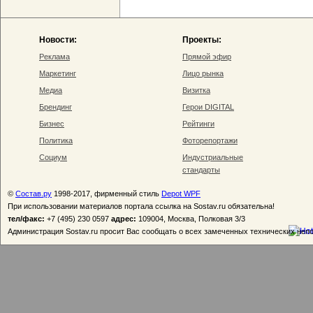
Новости:
Проекты:
Реклама
Прямой эфир
Маркетинг
Лицо рынка
Медиа
Визитка
Брендинг
Герои DIGITAL
Бизнес
Рейтинги
Политика
Фоторепортажи
Социум
Индустриальные
стандарты
©
Состав.ру
1998-2017, фирменный стиль
Depot WPF
При использовании материалов портала ссылка на Sostav.ru обязательна!
тел/факс:
+7 (495) 230 0597
адрес:
109004, Москва, Полковая 3/3
Администрация Sostav.ru просит Вас сообщать о всех замеченных технических неп