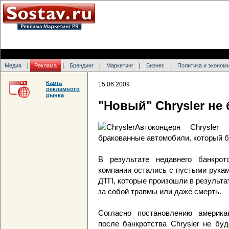
|
|
|
|
|
Медиа
Реклама
Брендинг
Маркетинг
Бизнес
Политика и эконом
Карта
15.06.2009
рекламного
рынка
"Новый" Chrysler не 
Автоконцерн Chrysler
бракованные автомобили, который 
В результате недавнего банкрот
компании остались с пустыми рукам
ДТП, которые произошли в результа
за собой травмы или даже смерть.
Согласно постановлению америка
после банкротства Chrysler не бу