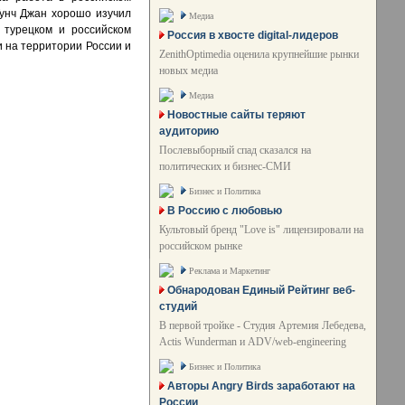
 Тунч Джан хорошо изучил
Медиа
 турецком и российском
Россия в хвосте digital-лидеров
 на территории России и
ZenithOptimedia оценила крупнейшие рынки
новых медиа
Медиа
Новостные сайты теряют
аудиторию
Послевыборный спад сказался на
политических и бизнес-СМИ
Бизнес и Политика
В Россию с любовью
Культовый бренд "Love is" лицензировали на
российском рынке
Реклама и Маркетинг
Обнародован Единый Рейтинг веб-
студий
В первой тройке - Студия Артемия Лебедева,
Actis Wunderman и ADV/web-engineering
Бизнес и Политика
Авторы Angry Birds заработают на
России