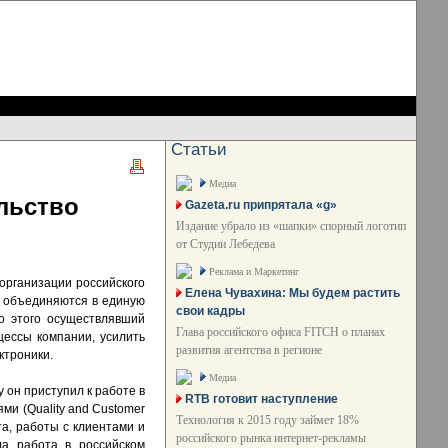
Статьи
Медиа
льство
Gazeta.ru припрятала «g»
Издание убрало из «шапки» спорный логотип
от Студии Лебедева
Реклама и Маркетинг
еорганизации российского
Елена Чувахина: Мы будем растить
de объединяются в единую
свои кадры
о этого осуществлявший
Глава российского офиса FITCH о планах
цессы компании, усилить
развития агентства в регионе
ктроники.
Медиа
у он приступил к работе в
RTB готовит наступление
ми (Quality and Customer
Технология к 2015 году займет 18%
а, работы с клиентами и
российского рынка интернет-рекламы
ла работа в российском