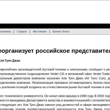
|
|
|
кономика
Социум
Фестивали
Бизнес-блоги
еорганизует российское представите
Али Тунч Джан
 европейских производителей бытовой техники и электроники, сообщает о р
 производственное подразделение Vestel CIS и московский офис Vestel Tra
ральным директором компании назначен Али Тунч Джан (Ali Tunc Can), д
зделением компании. Реорганизация призвана оптимизировать бизнес-про
ь усилению позиций холдинга на отечественном рынке бытовой техники и эле
го технического университета. Он начал свою карьеру в 1990 году. В 2000 год
лжности менеджера Департамента качества и взаимоотношений с потребителя
 последующих лет Али Тунч Джан сменил ряд должностей в сфере менеджмент
Следующим этапом профессиональной деятельности Али Тунч Джана ста