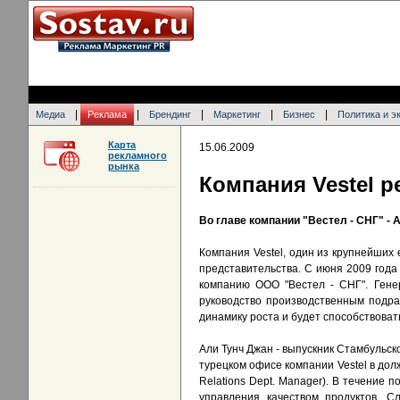
|
|
|
|
|
Медиа
Реклама
Брендинг
Маркетинг
Бизнес
Политика и э
Карта
15.06.2009
рекламного
рынка
Компания Vestel р
Во главе компании "Вестел - СНГ" - 
Компания Vestel, один из крупнейших
представительства. С июня 2009 года
компанию ООО "Вестел - СНГ". Гене
руководство производственным подра
динамику роста и будет способствоват
Али Тунч Джан - выпускник Стамбульско
турецком офисе компании Vestel в до
Relations Dept. Manager). В течение
управления качеством продуктов. 