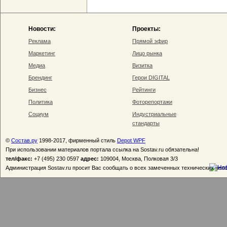
Новости:
Проекты:
Реклама
Прямой эфир
Маркетинг
Лицо рынка
Медиа
Визитка
Брендинг
Герои DIGITAL
Бизнес
Рейтинги
Политика
Фоторепортажи
Социум
Индустриальные
стандарты
©
Состав.ру
1998-2017, фирменный стиль
Depot WPF
При использовании материалов портала ссылка на Sostav.ru обязательна!
тел/факс:
+7 (495) 230 0597
адрес:
109004, Москва, Полковая 3/3
Администрация Sostav.ru просит Вас сообщать о всех замеченных технических неп