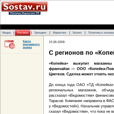
|
|
|
|
|
Медиа
Реклама
Брендинг
Маркетинг
Бизнес
Политика и эконом
Карта
15.06.2009
рекламного
рынка
С регионов по «Копе
«Копейка» выкупит магазины
франчайзи — ООО «Копейка-Пово
Цветков. Сделка может стоить н
До конца года ОАО «ТД «Копейка» 
региональных магазинов, объе
рассказал «Ведомостям» финансов
Тарасов. Компания направила в ФАС
у «Ведомостей»). Начальник управ
сказал «Ведомостям», что пока не 